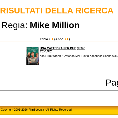
RISULTATI DELLA RICERCA
Regia:
Mike Million
Titolo
(Anno
)
UNA CATTEDRA PER DUE
(
2009
)
TENURE
con Luke Wilson, Gretchen Mol, David Koechner, Sasha Alex
Pag
Copyright 2001-2026 FilmScoop.it - All Rights Reserved