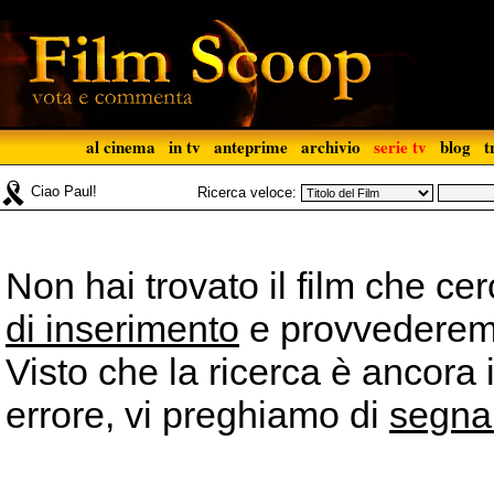
al cinema
in tv
anteprime
archivio
serie tv
blog
t
Ciao Paul!
Ricerca veloce:
Non hai trovato il film che ce
di inserimento
e provvederemo 
Visto che la ricerca è ancora 
errore, vi preghiamo di
segna