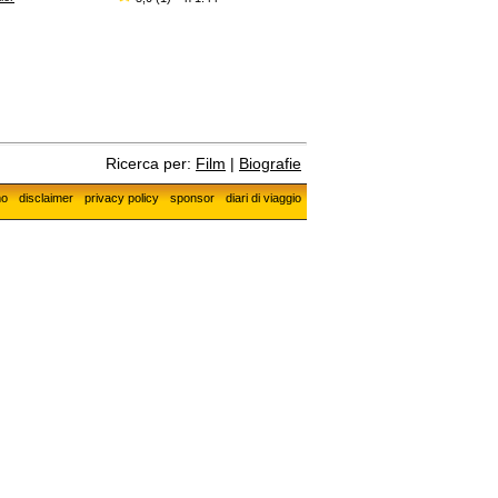
Ricerca per:
Film
|
Biografie
mo
disclaimer
privacy policy
sponsor
diari di viaggio