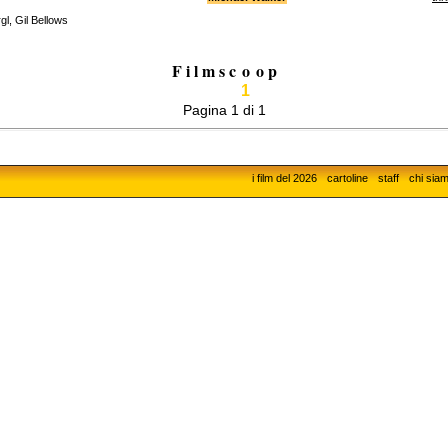
gl, Gil Bellows
F i l m s c
o
o p
1
Pagina 1 di 1
i film del 2026
cartoline
staff
chi sia