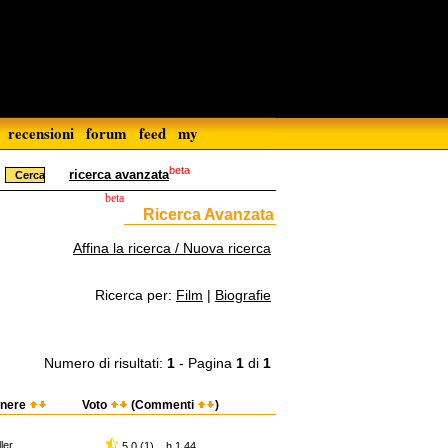
recensioni
forum
feed
my
beta
ricerca avanzata
beta
Ricerca Avanzata
Affina la ricerca / Nuova ricerca
Ricerca per:
Film
|
Biografie
Numero di risultati:
1
- Pagina
1
di
1
nere
Voto
(Commenti
)
ller
5,0 (1) h 1.44