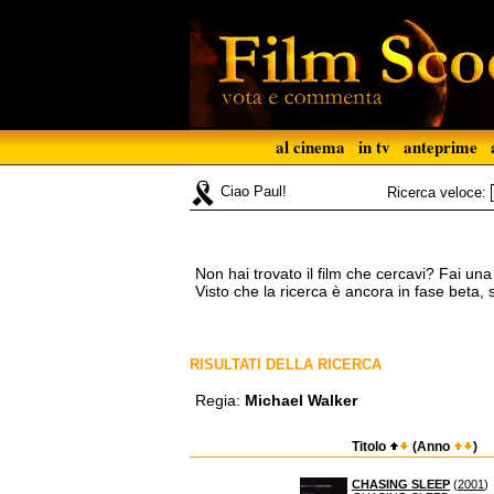
al cinema
in tv
anteprime
Ciao Paul!
Ricerca veloce:
Non hai trovato il film che cercavi? Fai un
Visto che la ricerca è ancora in fase beta,
RISULTATI DELLA RICERCA
Regia:
Michael Walker
Titolo
(Anno
)
CHASING SLEEP
(
2001
)