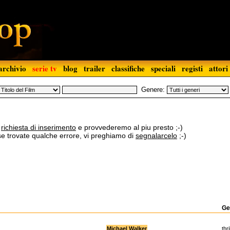
archivio
serie tv
blog
trailer
classifiche
speciali
registi
attori
Genere:
a
richiesta di inserimento
e provvederemo al piu presto ;-)
 se trovate qualche errore, vi preghiamo di
segnalarcelo
;-)
Ge
Michael Walker
thri