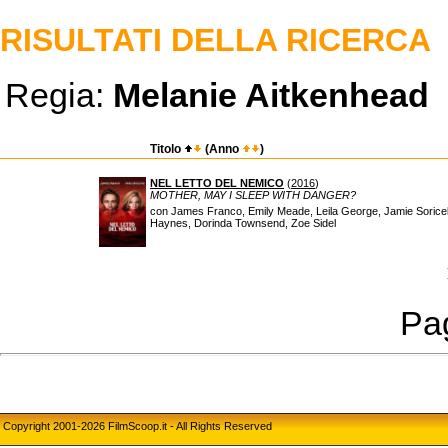
RISULTATI DELLA RICERCA
Regia:
Melanie Aitkenhead
Titolo
(Anno
)
NEL LETTO DEL NEMICO
(
2016
)
MOTHER, MAY I SLEEP WITH DANGER?
con James Franco, Emily Meade, Leila George, Jamie Soricell
Haynes, Dorinda Townsend, Zoe Sidel
Pag
Copyright 2001-2026 FilmScoop.it - All Rights Reserved