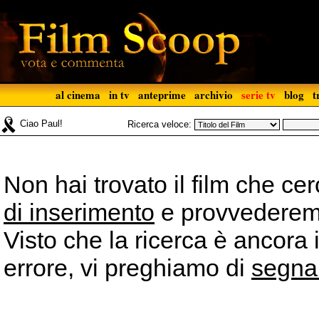
al cinema
in tv
anteprime
archivio
serie tv
blog
t
Ciao Paul!
Ricerca veloce:
Non hai trovato il film che ce
di inserimento
e provvederemo 
Visto che la ricerca è ancora 
errore, vi preghiamo di
segna