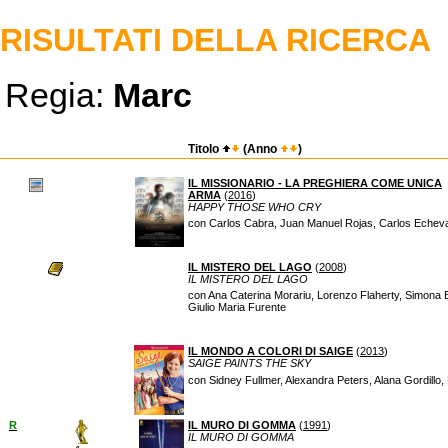
RISULTATI DELLA RICERCA
Regia:
Marc
Titolo
(Anno
)
IL MISSIONARIO - LA PREGHIERA COME UNICA
ARMA
(
2016
)
HAPPY THOSE WHO CRY
con Carlos Cabra, Juan Manuel Rojas, Carlos Echeva
IL MISTERO DEL LAGO
(
2008
)
IL MISTERO DEL LAGO
con Ana Caterina Morariu, Lorenzo Flaherty, Simona Bo
Giulio Maria Furente
IL MONDO A COLORI DI SAIGE
(
2013
)
SAIGE PAINTS THE SKY
con Sidney Fullmer, Alexandra Peters, Alana Gordillo,
R
IL MURO DI GOMMA
(
1991
)
IL MURO DI GOMMA