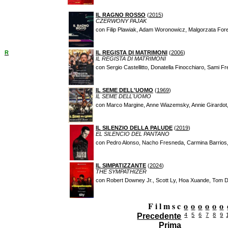
IL RAGNO ROSSO
(
2015
)
CZERWONY PAJAK
con Filip Plawiak, Adam Woronowicz, Malgorzata Fore
R
IL REGISTA DI MATRIMONI
(
2006
)
IL REGISTA DI MATRIMONI
con Sergio Castellitto, Donatella Finocchiaro, Sami F
IL SEME DELL'UOMO
(
1969
)
IL SEME DELL'UOMO
con Marco Margine, Anne Wiazemsky, Annie Girardo
IL SILENZIO DELLA PALUDE
(
2019
)
EL SILENCIO DEL PANTANO
con Pedro Alonso, Nacho Fresneda, Carmina Barrios,
IL SIMPATIZZANTE
(
2024
)
THE SYMPATHIZER
con Robert Downey Jr., Scott Ly, Hoa Xuande, Tom D
F i l m s c
o
o
o
o
o
o
Precedente
4
5
6
7
8
9
Prima