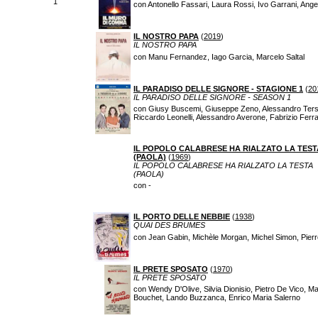
1
con Antonello Fassari, Laura Rossi, Ivo Garrani, Ange
IL NOSTRO PAPA
(
2019
)
IL NOSTRO PAPA
con Manu Fernandez, Iago Garcia, Marcelo Saltal
IL PARADISO DELLE SIGNORE - STAGIONE 1
(
20
IL PARADISO DELLE SIGNORE - SEASON 1
con Giusy Buscemi, Giuseppe Zeno, Alessandro Tersigni,
Riccardo Leonelli, Alessandro Averone, Fabrizio Ferra
IL POPOLO CALABRESE HA RIALZATO LA TEST
(PAOLA)
(
1969
)
IL POPOLO CALABRESE HA RIALZATO LA TESTA
(PAOLA)
con -
IL PORTO DELLE NEBBIE
(
1938
)
QUAI DES BRUMES
con Jean Gabin, Michèle Morgan, Michel Simon, Pier
IL PRETE SPOSATO
(
1970
)
IL PRETE SPOSATO
con Wendy D'Olive, Silvia Dionisio, Pietro De Vico, 
Bouchet, Lando Buzzanca, Enrico Maria Salerno