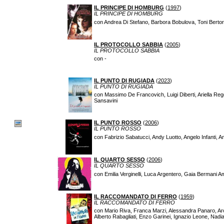
IL PRINCIPE DI HOMBURG
(
1997
)
IL PRINCIPE DI HOMBURG
con Andrea Di Stefano, Barbora Bobulova, Toni Bertorel
IL PROTOCOLLO SABBIA
(
2005
)
IL PROTOCOLLO SABBIA
con -
IL PUNTO DI RUGIADA
(
2023
)
IL PUNTO DI RUGIADA
con Massimo De Francovich, Luigi Diberti, Ariella Reg
Sansavini
IL PUNTO ROSSO
(
2006
)
IL PUNTO ROSSO
con Fabrizio Sabatucci, Andy Luotto, Angelo Infanti, A
IL QUARTO SESSO
(
2006
)
IL QUARTO SESSO
con Emilia Verginelli, Luca Argentero, Gaia Bermani 
IL RACCOMANDATO DI FERRO
(
1959
)
IL RACCOMANDATO DI FERRO
con Mario Riva, Franca Marzi, Alessandra Panaro, Aro
Alberto Rabagliati, Enzo Garinei, Ignazio Leone, Nadia