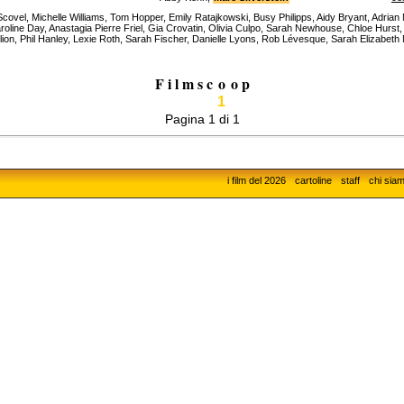
ovel, Michelle Williams, Tom Hopper, Emily Ratajkowski, Busy Philipps, Aidy Bryant, Adria
oline Day, Anastagia Pierre Friel, Gia Crovatin, Olivia Culpo, Sarah Newhouse, Chloe Hurst, 
on, Phil Hanley, Lexie Roth, Sarah Fischer, Danielle Lyons, Rob Lévesque, Sarah Elizabeth Mit
F i l m s c
o
o p
1
Pagina 1 di 1
i film del 2026
cartoline
staff
chi sia