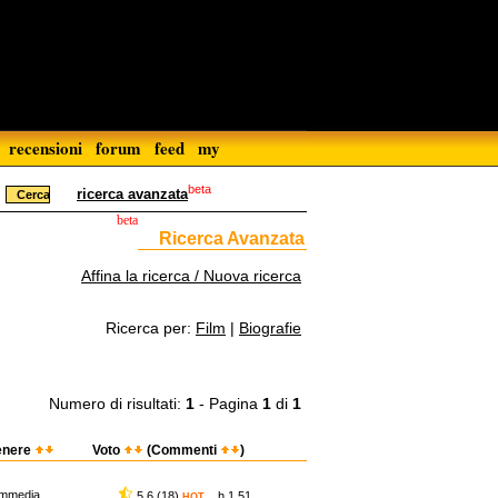
recensioni
forum
feed
my
beta
ricerca avanzata
beta
Ricerca Avanzata
Affina la ricerca / Nuova ricerca
Ricerca per:
Film
|
Biografie
Numero di risultati:
1
- Pagina
1
di
1
enere
Voto
(Commenti
)
mmedia
5,6 (18)
h 1.51
HOT