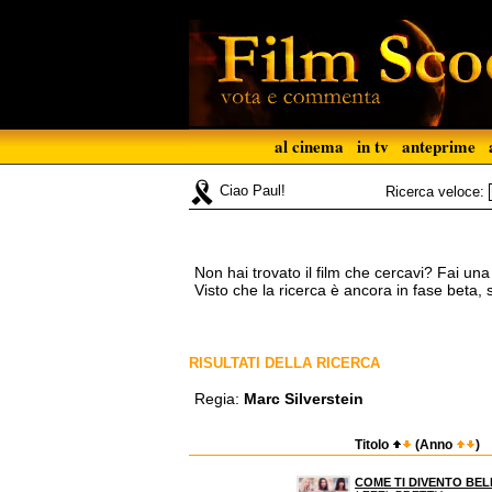
al cinema
in tv
anteprime
Ciao Paul!
Ricerca veloce:
Non hai trovato il film che cercavi? Fai un
Visto che la ricerca è ancora in fase beta,
RISULTATI DELLA RICERCA
Regia:
Marc Silverstein
Titolo
(Anno
)
COME TI DIVENTO BEL