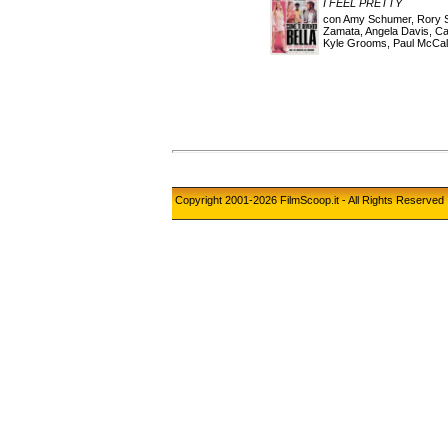
I FEEL PRETTY
con Amy Schumer, Rory Sc
Zamata, Angela Davis, Car
Kyle Grooms, Paul McCalli
Copyright 2001-2026 FilmScoop.it - All Rights Reserved