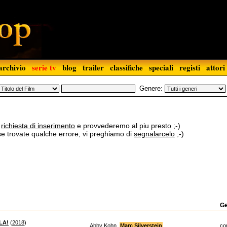
archivio
serie tv
blog
trailer
classifiche
speciali
registi
attori
Genere:
a
richiesta di inserimento
e provvederemo al piu presto ;-)
 se trovate qualche errore, vi preghiamo di
segnalarcelo
;-)
G
LA!
(
2018
)
Abby Kohn,
Marc Silverstein
co