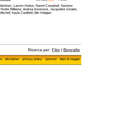
n Martinez, Lauren Hutton, Naomi Campbell, Sasheer
Yvette Williams, Andrea Kostovick, Jacqueline Giraldo,
chell, Kayla Caulfield, Alin Halajian
Ricerca per:
Film
|
Biografie
mo
disclaimer
privacy policy
sponsor
diari di viaggio