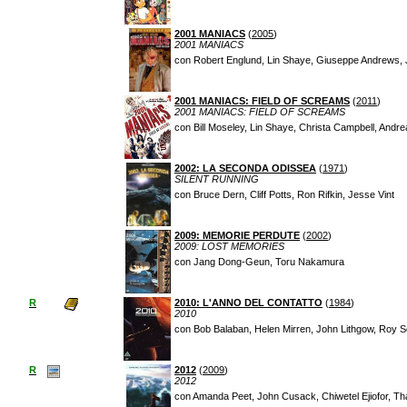
2001 MANIACS
(
2005
)
2001 MANIACS
con Robert Englund, Lin Shaye, Giuseppe Andrews, J
2001 MANIACS: FIELD OF SCREAMS
(
2011
)
2001 MANIACS: FIELD OF SCREAMS
con Bill Moseley, Lin Shaye, Christa Campbell, Andr
2002: LA SECONDA ODISSEA
(
1971
)
SILENT RUNNING
con Bruce Dern, Cliff Potts, Ron Rifkin, Jesse Vint
2009: MEMORIE PERDUTE
(
2002
)
2009: LOST MEMORIES
con Jang Dong-Geun, Toru Nakamura
R
2010: L'ANNO DEL CONTATTO
(
1984
)
2010
con Bob Balaban, Helen Mirren, John Lithgow, Roy S
R
2012
(
2009
)
2012
con Amanda Peet, John Cusack, Chiwetel Ejiofor, Th