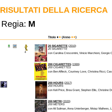
RISULTATI DELLA RICERCA
Regia:
M
Titolo
(Anno
)
R
20 SIGARETTE
(
2010
)
20 SIGARETTE
4
con Carolina Crescentini, Vinicio Marchioni, Giorgio 
200 CIGARETTES
(
1999
)
200 CIGARETTES
con Ben Affleck, Courtney Love, Christina Ricci, C
200 HOURS
(
2017
)
200 HOURS
con Keli Price, Brea Grant, Stephen Ellis, Christine
200 METRI
(
2020
)
200 METERS
con Ali Suliman, Anna Unterberger, Motaz Malhees,