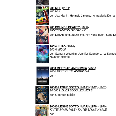
200 MPH
(
2011
)
200 MPH
con Jaz Martin, Hennely Jimenez, AnnaMaria Demar
200 POUNDS BEAUTY
(
2006
)
MINYEO-NEUN GOEROWO
con Kim Ah-jung, Ju Jin-mo, Kim Yong-geon, Song D
200% LUPO
(
2024
)
200% WOLF
con Samara Weaving, Jennifer Saunders, Ilai Swinde
Heather Mitchell
2000 METRI AD ANDRIIVKA
(
2025
)
2000 METERS TO ANDRIIVKA
con -
20000 LEGHE SOTTO I MARI (1907)
(
1907
)
20.000 LIEUES SOUS LES MERS
con Georges Méliès
20000 LEGHE SOTTO I MARI (1970)
(
1970
)
KAITEI 3-MAN MILE - KAITEI SANMAN MILE
con -