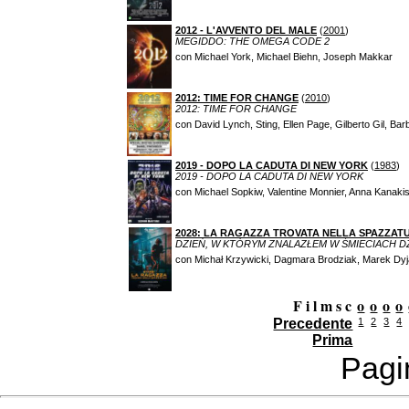
2012 - L'AVVENTO DEL MALE
(
2001
)
MEGIDDO: THE OMEGA CODE 2
con Michael York, Michael Biehn, Joseph Makkar
2012: TIME FOR CHANGE
(
2010
)
2012: TIME FOR CHANGE
con David Lynch, Sting, Ellen Page, Gilberto Gil, B
2019 - DOPO LA CADUTA DI NEW YORK
(
1983
)
2019 - DOPO LA CADUTA DI NEW YORK
con Michael Sopkiw, Valentine Monnier, Anna Kanak
2028: LA RAGAZZA TROVATA NELLA SPAZZAT
DZIEŃ, W KTÓRYM ZNALAZŁEM W ŚMIECIACH 
con Michał Krzywicki, Dagmara Brodziak, Marek Dyja
F i l m s c
o
o
o
o
Precedente
1
2
3
4
Prima
Pagi