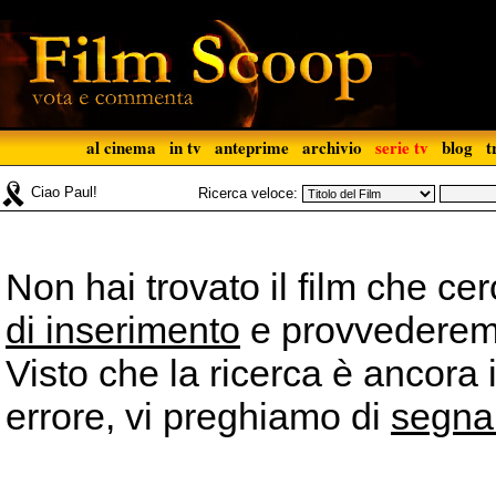
al cinema
in tv
anteprime
archivio
serie tv
blog
t
Ciao Paul!
Ricerca veloce:
Non hai trovato il film che ce
di inserimento
e provvederemo 
Visto che la ricerca è ancora 
errore, vi preghiamo di
segna