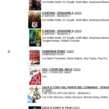
con Kellita Smith, DJ Qualls, Keith Allan, Anastasia Ba
Z NATION - STAGIONE 2
(
2015
)
Z NATION - SEASON 2
con Kellita Smith, DJ Qualls, Keith Allan, Anastasia Ba
Z NATION - STAGIONE 3
(
2016
)
Z NATION - SEASON 3
con Kellita Smith, DJ Qualls, Keith Allan, Anastasia Ba
Jongjaroenlarp, Holden Goyette
R
ZABRISKIE POINT
(
1969
)
ZABRISKIE POINT
con Mark Frechette, Daria Halprin, Rod Taylor, Paul Fix,
ZAC, I FIORI DEL MALE
(
2015
)
ZAC, I FIORI DEL MALE
con -
ZACK E CODY SUL PONTE DEL COMANDO - STAG
1
(
2008
)
THE SUITE LIFE ON DECK - SEASON 1
con Cole Sprouse, Dylan Sprouse, Brenda Song, Debby Ry
ZACK E CODY: IL FILM
(
2011
)