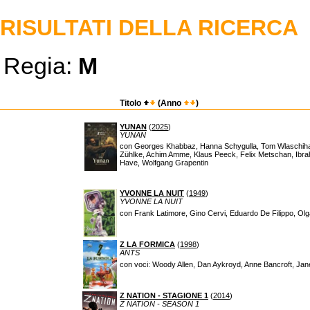
RISULTATI DELLA RICERCA
Regia:
M
Titolo
(Anno
)
YUNAN
(
2025
)
YUNAN
con Georges Khabbaz, Hanna Schygulla, Tom Wlaschiha, Si
Zühlke, Achim Amme, Klaus Peeck, Felix Metschan, Ibra
Have, Wolfgang Grapentin
YVONNE LA NUIT
(
1949
)
YVONNE LA NUIT
con Frank Latimore, Gino Cervi, Eduardo De Filippo, Olga 
Z LA FORMICA
(
1998
)
ANTS
con voci: Woody Allen, Dan Aykroyd, Anne Bancroft, Jan
Z NATION - STAGIONE 1
(
2014
)
Z NATION - SEASON 1