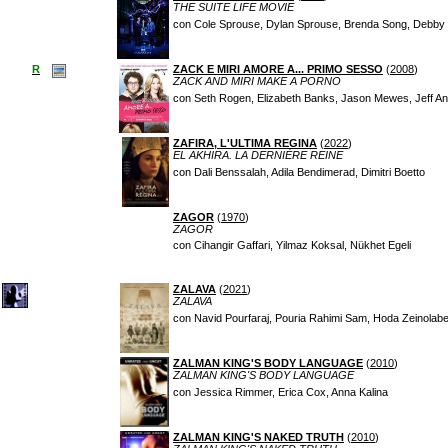
THE SUITE LIFE MOVIE
con Cole Sprouse, Dylan Sprouse, Brenda Song, Debby 
R
ZACK E MIRI AMORE A... PRIMO SESSO
(
2008
)
ZACK AND MIRI MAKE A PORNO
con Seth Rogen, Elizabeth Banks, Jason Mewes, Jeff An
ZAFIRA, L'ULTIMA REGINA
(
2022
)
EL AKHIRA. LA DERNIÈRE REINE
con Dali Benssalah, Adila Bendimerad, Dimitri Boetto
ZAGOR
(
1970
)
ZAGOR
con Cihangir Gaffari, Yilmaz Koksal, Nükhet Egeli
ZALAVA
(
2021
)
ZALAVA
con Navid Pourfaraj, Pouria Rahimi Sam, Hoda Zeinolab
ZALMAN KING'S BODY LANGUAGE
(
2010
)
ZALMAN KING'S BODY LANGUAGE
con Jessica Rimmer, Erica Cox, Anna Kalina
ZALMAN KING'S NAKED TRUTH
(
2010
)