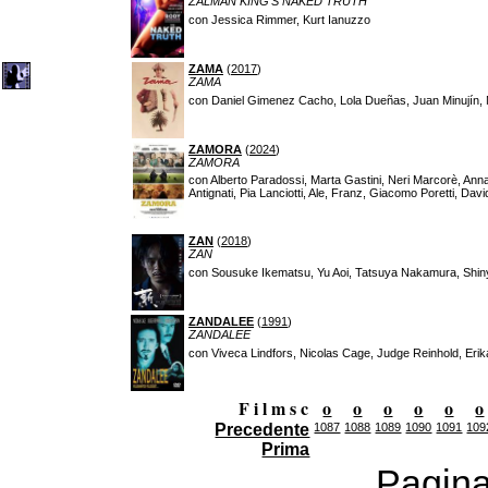
ZALMAN KING'S NAKED TRUTH
con Jessica Rimmer, Kurt Ianuzzo
ZAMA
(
2017
)
ZAMA
con Daniel Gimenez Cacho, Lola Dueñas, Juan Minujín, 
ZAMORA
(
2024
)
ZAMORA
con Alberto Paradossi, Marta Gastini, Neri Marcorè, Anna
Antignati, Pia Lanciotti, Ale, Franz, Giacomo Poretti, Davi
ZAN
(
2018
)
ZAN
con Sousuke Ikematsu, Yu Aoi, Tatsuya Nakamura, Shi
ZANDALEE
(
1991
)
ZANDALEE
con Viveca Lindfors, Nicolas Cage, Judge Reinhold, Eri
F i l m s c
o
o
o
o
o
o
Precedente
1087
1088
1089
1090
1091
109
Prima
Pagina