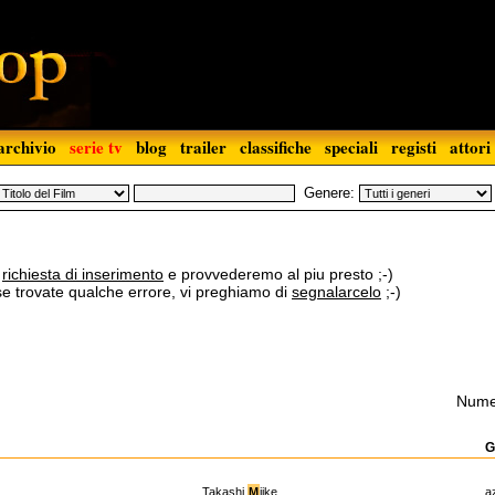
archivio
serie tv
blog
trailer
classifiche
speciali
registi
attori
Genere:
a
richiesta di inserimento
e provvederemo al piu presto ;-)
 se trovate qualche errore, vi preghiamo di
segnalarcelo
;-)
Numer
G
Takashi
M
iike
a