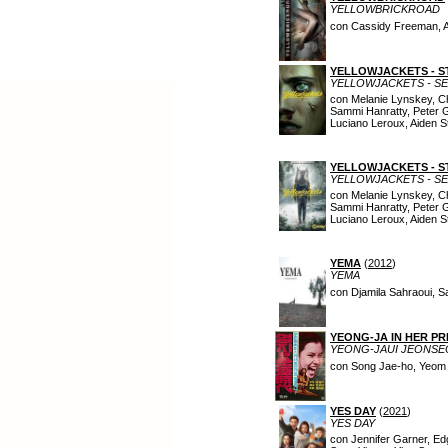
YELLOWBRICKROAD
con Cassidy Freeman, A
YELLOWJACKETS - S
YELLOWJACKETS - S
con Melanie Lynskey, Ch
Sammi Hanratty, Peter G
Luciano Leroux, Aiden 
YELLOWJACKETS - S
YELLOWJACKETS - S
con Melanie Lynskey, Ch
Sammi Hanratty, Peter G
Luciano Leroux, Aiden 
YEMA
(
2012
)
YEMA
con Djamila Sahraoui, Sam
YEONG-JA IN HER PR
YEONG-JAUI JEONSE
con Song Jae-ho, Yeom 
YES DAY
(
2021
)
YES DAY
con Jennifer Garner, Ed