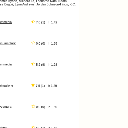
 James Kyson, Michelle La, Leonardo Nam, Naomi
, Cass Buggé, Lynn Andrews, Jordan Johnson-Hinds, K.C.
ommedia
7,0 (1) h 1.42
ocumentario
0,0 (0) h 1.35
ommedia
5,2 (9) h 1.28
nimazione
7,5 (1) h 1.29
vventura
0,0 (0) h 1.30
zione