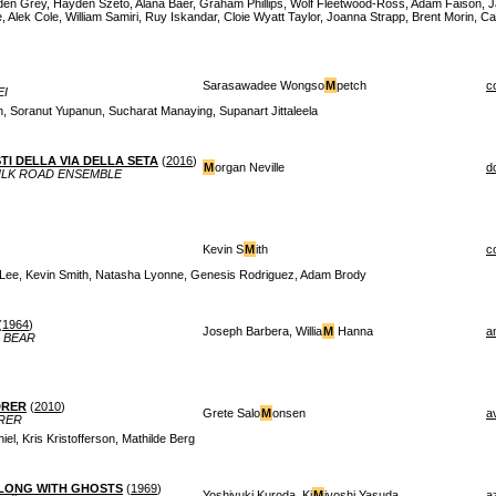
den Grey, Hayden Szeto, Alana Baer, Graham Phillips, Wolf Fleetwood-Ross, Adam Faison,
e, Alek Cole, William Samiri, Ruy Iskandar, Cloie Wyatt Taylor, Joanna Strapp, Brent Morin
Sarasawadee Wongso
M
petch
c
EI
h, Soranut Yupanun, Sucharat Manaying, Supanart Jittaleela
STI DELLA VIA DELLA SETA
(
2016
)
M
organ Neville
d
ILK ROAD ENSEMBLE
Kevin S
M
ith
c
Lee, Kevin Smith, Natasha Lyonne, Genesis Rodriguez, Adam Brody
(
1964
)
Joseph Barbera, Willia
M
Hanna
a
I BEAR
DRER
(
2010
)
Grete Salo
M
onsen
a
RER
l, Kris Kristofferson, Mathilde Berg
LONG WITH GHOSTS
(
1969
)
Yoshiyuki Kuroda, Ki
M
iyoshi Yasuda
a