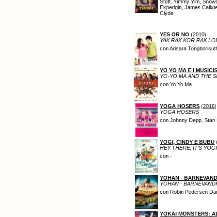
Stott, Yimmy Yim, Snow
Ekperigin, James Calixt
Clyde
YES OR NO
(
2010
)
YAK RAK KOR RAK LO
con Arisara Tongborisut
YO YO MA E I MUSICI
YO-YO MA AND THE S
con Yo Yo Ma
YOGA HOSERS
(
2016
)
YOGA HOSERS
con Johnny Depp, Stan 
YOGI, CINDY E BUBU
HEY THERE, IT'S YOG
con -
YOHAN - BARNEVAN
YOHAN - BARNEVAND
con Robin Pedersen Danie
YOKAI MONSTERS: A