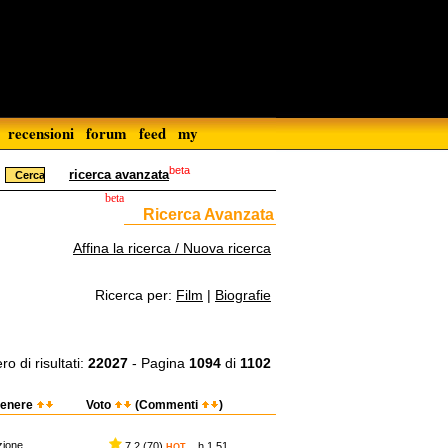
recensioni
forum
feed
my
beta
ricerca avanzata
beta
Ricerca Avanzata
Affina la ricerca / Nuova ricerca
Ricerca per:
Film
|
Biografie
o di risultati:
22027
- Pagina
1094
di
1102
enere
Voto
(Commenti
)
zione
7,2 (70)
h 1.51
HOT