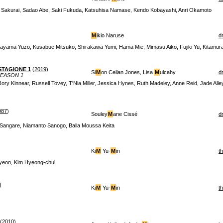
Sakurai, Sadao Abe, Saki Fukuda, Katsuhisa Namase, Kendo Kobayashi, Anri Okamoto
M
ikio Naruse
d
ayama Yuzo, Kusabue Mitsuko, Shirakawa Yumi, Hama Mie, Mimasu Aiko, Fujiki Yu, Kitamu
STAGIONE 1
(
2019
)
Si
M
on Cellan Jones, Lisa
M
ulcahy
d
SEASON 1
 Kinnear, Russell Tovey, T'Nia Miller, Jessica Hynes, Ruth Madeley, Anne Reid, Jade Alle
987
)
Souley
M
ane Cissé
d
 Sangare, Niamanto Sanogo, Balla Moussa Keita
Ki
M
Yu-
M
in
th
-yeon, Kim Hyeong-chul
)
Ki
M
Yu-
M
in
th
(
2010
)