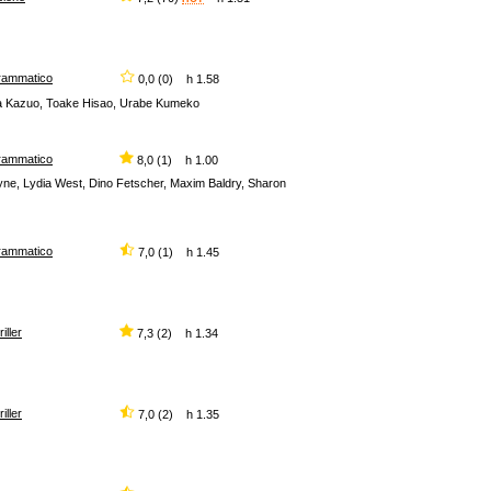
rammatico
0,0 (0) h 1.58
ra Kazuo, Toake Hisao, Urabe Kumeko
rammatico
8,0 (1) h 1.00
yne, Lydia West, Dino Fetscher, Maxim Baldry, Sharon
rammatico
7,0 (1) h 1.45
riller
7,3 (2) h 1.34
riller
7,0 (2) h 1.35