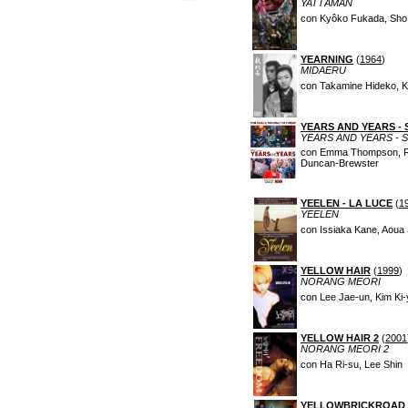
YATTÂMAN
con Kyôko Fukada, Sho 
YEARNING
(
1964
)
MIDAERU
con Takamine Hideko, K
YEARS AND YEARS - 
YEARS AND YEARS - 
con Emma Thompson, Rory
Duncan-Brewster
YEELEN - LA LUCE
(
1
YEELEN
con Issiaka Kane, Aoua
YELLOW HAIR
(
1999
)
NORANG MEORI
con Lee Jae-un, Kim Ki
YELLOW HAIR 2
(
2001
NORANG MEORI 2
con Ha Ri-su, Lee Shin
YELLOWBRICKROAD