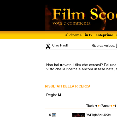
al cinema
in tv
anteprime
Ciao Paul!
Ricerca veloce:
Non hai trovato il film che cercavi? Fai un
Visto che la ricerca è ancora in fase beta,
RISULTATI DELLA RICERCA
Regia:
M
Titolo
(Anno
)
S
YATTAMAN
(
2009
)