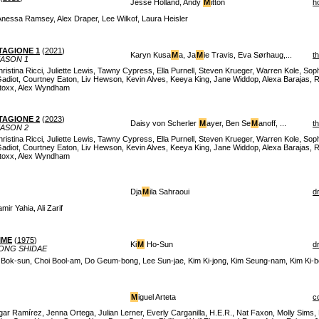
Jesse Holland, Andy
M
itton
h
nessa Ramsey, Alex Draper, Lee Wilkof, Laura Heisler
TAGIONE 1
(
2021
)
Karyn Kusa
M
a, Ja
M
ie Travis, Eva Sørhaug,...
th
EASON 1
ristina Ricci, Juliette Lewis, Tawny Cypress, Ella Purnell, Steven Krueger, Warren Kole, So
adiot, Courtney Eaton, Liv Hewson, Kevin Alves, Keeya King, Jane Widdop, Alexa Barajas,
Stoxx, Alex Wyndham
TAGIONE 2
(
2023
)
Daisy von Scherler
M
ayer, Ben Se
M
anoff, ...
th
EASON 2
ristina Ricci, Juliette Lewis, Tawny Cypress, Ella Purnell, Steven Krueger, Warren Kole, So
adiot, Courtney Eaton, Liv Hewson, Kevin Alves, Keeya King, Jane Widdop, Alexa Barajas,
Stoxx, Alex Wyndham
Dja
M
ila Sahraoui
d
ir Yahia, Ali Zarif
IME
(
1975
)
Ki
M
Ho-Sun
d
ONG SHIDAE
Bok-sun, Choi Bool-am, Do Geum-bong, Lee Sun-jae, Kim Ki-jong, Kim Seung-nam, Kim Ki-
M
iguel Arteta
c
gar Ramírez, Jenna Ortega, Julian Lerner, Everly Carganilla, H.E.R., Nat Faxon, Molly Sims