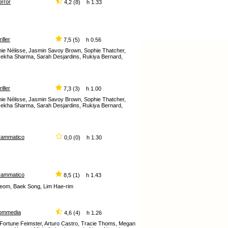
orror
4,2 (8) h 1.33
riller
7,5 (5) h 0.56
phie Nélisse, Jasmin Savoy Brown, Sophie Thatcher,
 Rekha Sharma, Sarah Desjardins, Rukiya Bernard,
riller
7,3 (3) h 1.00
phie Nélisse, Jasmin Savoy Brown, Sophie Thatcher,
 Rekha Sharma, Sarah Desjardins, Rukiya Bernard,
rammatico
0,0 (0) h 1.30
rammatico
8,5 (1) h 1.43
beom, Baek Song, Lim Hae-rim
ommedia
4,6 (4) h 1.26
, Fortune Feimster, Arturo Castro, Tracie Thoms, Megan