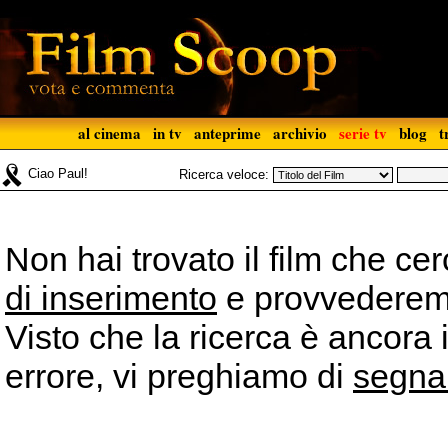
al cinema
in tv
anteprime
archivio
serie tv
blog
t
Ciao Paul!
Ricerca veloce:
Non hai trovato il film che ce
di inserimento
e provvederemo 
Visto che la ricerca è ancora 
errore, vi preghiamo di
segna