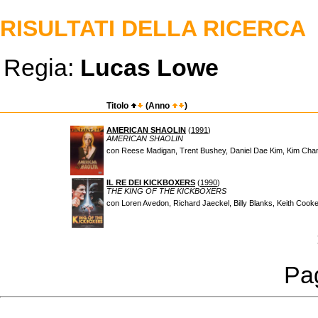
RISULTATI DELLA RICERCA
Regia:
Lucas Lowe
Titolo
(Anno
)
AMERICAN SHAOLIN
(
1991
)
AMERICAN SHAOLIN
con Reese Madigan, Trent Bushey, Daniel Dae Kim, Kim Chan,
IL RE DEI KICKBOXERS
(
1990
)
THE KING OF THE KICKBOXERS
con Loren Avedon, Richard Jaeckel, Billy Blanks, Keith Cook
Pag