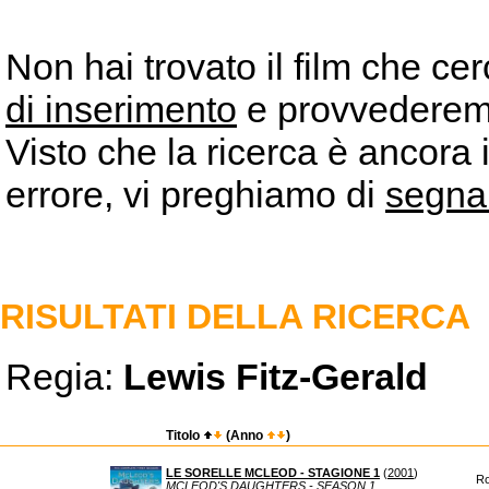
Non hai trovato il film che ce
di inserimento
e provvederemo 
Visto che la ricerca è ancora 
errore, vi preghiamo di
segna
RISULTATI DELLA RICERCA
Regia:
Lewis Fitz-Gerald
Titolo
(Anno
)
LE SORELLE MCLEOD - STAGIONE 1
(
2001
)
Ro
MCLEOD'S DAUGHTERS - SEASON 1