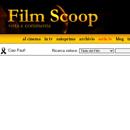
al cinema
in tv
anteprime
archivio
serie tv
blog
t
Ciao Paul!
Ricerca veloce: