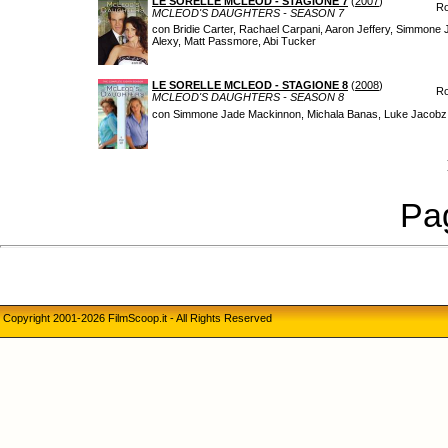
LE SORELLE MCLEOD - STAGIONE 7
(
2007
)
Ro
MCLEOD'S DAUGHTERS - SEASON 7
con Bridie Carter, Rachael Carpani, Aaron Jeffery, Simmone
Alexy, Matt Passmore, Abi Tucker
LE SORELLE MCLEOD - STAGIONE 8
(
2008
)
Ro
MCLEOD'S DAUGHTERS - SEASON 8
con Simmone Jade Mackinnon, Michala Banas, Luke Jacobz, Z
Pag
Copyright 2001-2026 FilmScoop.it - All Rights Reserved