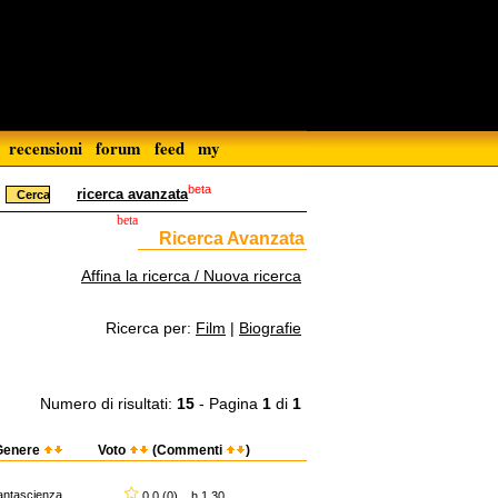
recensioni
forum
feed
my
beta
ricerca avanzata
beta
Ricerca Avanzata
Affina la ricerca / Nuova ricerca
Ricerca per:
Film
|
Biografie
Numero di risultati:
15
- Pagina
1
di
1
Genere
Voto
(Commenti
)
antascienza
0,0 (0) h 1.30