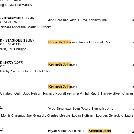
rrigno, Mariette Hartley
 - STAGIONE 1
(
1976
)
Alan Crosland, Alan J. Levi, Kenneth Joh...
a
 - SEASON 1
Richard Anderson, Martin E. Brooks
K - STAGIONE 1
(
1977
)
Kenneth John
son, James D. Parriot, Reza ...
f
LK - SEASON 1
olvin, Lou Ferrigno
K (1977)
(
1977
)
Kenneth John
son
f
ULK
l Bixby, Susan Sullivan, Jack Colvin
Kenneth John
son
a
 Annabeth Gish, Judd Nelson, Richard Roundtree, Irma P. Hall, Ray J, Harvey Silver, Charles 
09
)
Yves Simoneau, Scott Peters, Kenneth Joh...
f
l, Morris Chestnut, Joel Gretsch, Charles Mesure, Logan Huffman, Lourdes Benedicto, Laura
11
)
Bryan Spicer, Scott Peters,
Kenneth John
...
f