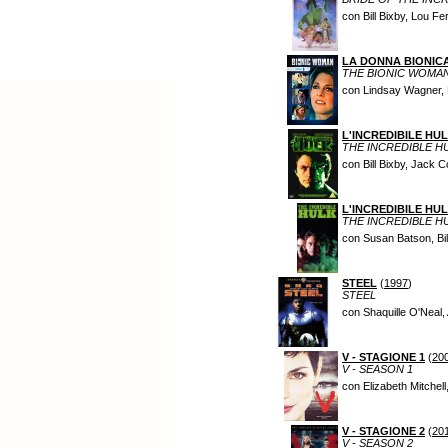
con Bill Bixby, Lou Fe
LA DONNA BIONICA
THE BIONIC WOMAN
con Lindsay Wagner, 
L'INCREDIBILE HUL
THE INCREDIBLE HU
con Bill Bixby, Jack C
L'INCREDIBILE HUL
THE INCREDIBLE H
con Susan Batson, Bil
STEEL
(
1997
)
STEEL
con Shaquille O'Neal,
V - STAGIONE 1
(
20
V - SEASON 1
con Elizabeth Mitchel
V - STAGIONE 2
(
20
V - SEASON 2