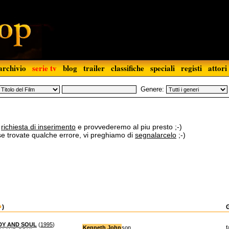
archivio
serie tv
blog
trailer
classifiche
speciali
registi
attori
Genere:
a
richiesta di inserimento
e provvederemo al piu presto ;-)
 se trovate qualche errore, vi preghiamo di
segnalarcelo
;-)
)
DY AND SOUL
(
1995
)
Kenneth John
son
f