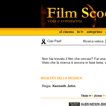
al cinema
in tv
anteprime
Ciao Paul!
Ricerca veloce:
Non hai trovato il film che cercavi? Fai un
Visto che la ricerca è ancora in fase beta,
RISULTATI DELLA RICERCA
Regia:
Kenneth John
Titolo
(Anno
ALIEN NATION: BO