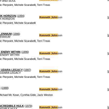
DY AND SOUL
 Pierpoint, Michele Scarabelli, Terri Treas
RK HORIZON
(
1994
)
Kenneth John
son
f
RK HORIZON
 Pierpoint, Michele Scarabelli
LLENNIUM
(
1996
)
Kenneth John
son
f
LENNIUM
 Pierpoint, Michele Scarabelli, Terri Treas
E ENEMY WITHIN
(
1996
)
Kenneth John
son
f
 ENEMY WITHIN
 Pierpoint, Michele Scarabelli, Terri Treas
HE UDARA LEGACY
(
1997
)
Kenneth John
son
f
E UDARA LEGACY
 Pierpoint, Michele Scarabelli, Terri Treas
2
(
1988
)
Kenneth John
son
f
Michael Mc Kean, Cynthia Gibb, Jack Weston
INCREDIBILE HULK
(
1979
)
Kenneth John
son
f
REDIBLE HULK