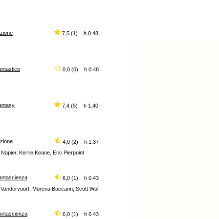
zione
7,5 (1) h 0.48
antastico
0,0 (0) h 0.48
antasy
7,4 (5) h 1.40
zione
4,0 (2) h 1.37
Napier, Kerrie Keane, Eric Pierpoint
antascienza
6,0 (1) h 0.43
 Vandervoort, Morena Baccarin, Scott Wolf
antascienza
6,0 (1) h 0.43