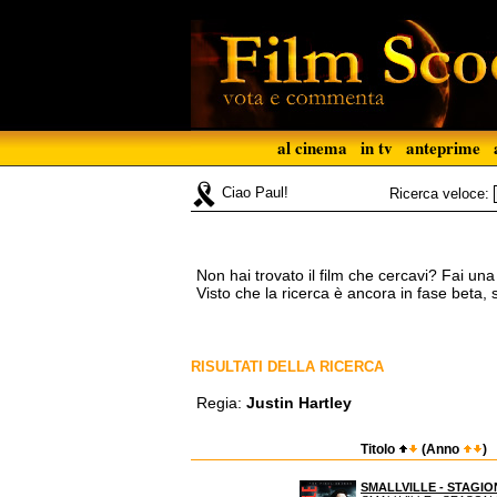
al cinema
in tv
anteprime
Ciao Paul!
Ricerca veloce:
Non hai trovato il film che cercavi? Fai un
Visto che la ricerca è ancora in fase beta,
RISULTATI DELLA RICERCA
Regia:
Justin Hartley
Titolo
(Anno
)
SMALLVILLE - STAGIO