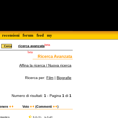
recensioni
forum
feed
my
beta
ricerca avanzata
beta
Ricerca Avanzata
Affina la ricerca / Nuova ricerca
Ricerca per:
Film
|
Biografie
Numero di risultati:
1
- Pagina
1
di
1
enere
Voto
(Commenti
)
ntastico
5,0 (1) h 0.42