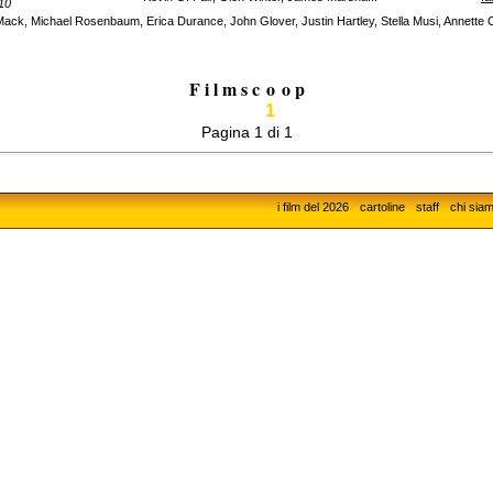
10
 Mack, Michael Rosenbaum, Erica Durance, John Glover, Justin Hartley, Stella Musi, Annette 
F i l m s c
o
o p
1
Pagina 1 di 1
i film del 2026
cartoline
staff
chi sia