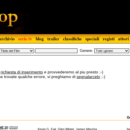
archivio
serie tv
blog
trailer
classifiche
speciali
registi
attori
Genere:
a
richiesta di inserimento
e provvederemo al piu presto ;-)
 se trovate qualche errore, vi preghiamo di
segnalarcelo
;-)
G
NE 10
(
2010
)
Kevin G. Fair, Glen Winter, James Marsha...
fa