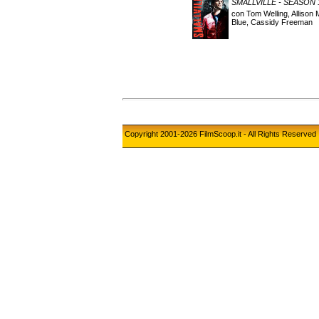
SMALLVILLE - SEASON 
con Tom Welling, Allison
Blue, Cassidy Freeman
Copyright 2001-2026 FilmScoop.it - All Rights Reserved