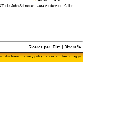
O'Toole, John Schneider, Laura Vandervoort, Callum
Ricerca per:
Film
|
Biografie
mo
disclaimer
privacy policy
sponsor
diari di viaggio