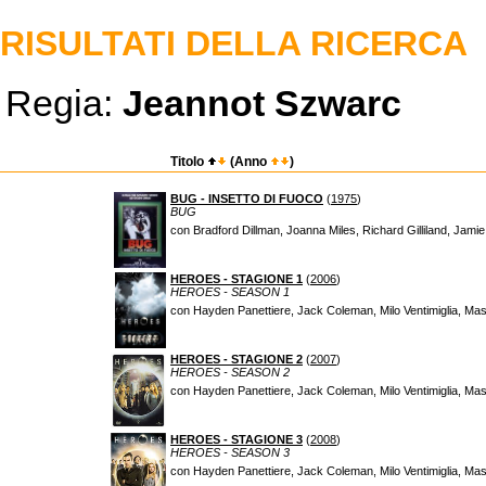
RISULTATI DELLA RICERCA
Regia:
Jeannot Szwarc
Titolo
(Anno
)
BUG - INSETTO DI FUOCO
(
1975
)
BUG
con Bradford Dillman, Joanna Miles, Richard Gilliland, Jam
HEROES - STAGIONE 1
(
2006
)
HEROES - SEASON 1
con Hayden Panettiere, Jack Coleman, Milo Ventimiglia, Ma
HEROES - STAGIONE 2
(
2007
)
HEROES - SEASON 2
con Hayden Panettiere, Jack Coleman, Milo Ventimiglia, Ma
HEROES - STAGIONE 3
(
2008
)
HEROES - SEASON 3
con Hayden Panettiere, Jack Coleman, Milo Ventimiglia, Ma