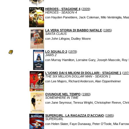
HEROES - STAGIONE 4
(
2009
)
HEROES - SEASON 4
con Hayden Panettiere, Jack Coleman, Milo Ventimiglia, Ma
LA VERA STORIA DI BABBO NATALE
(
1985
)
SANTA CLAUS
con John Lithgow, Dudley Moore
LO SQUALO 2
(
1978
)
JAWS 2
con Murray Hamilton, Lorraine Gary, Joseph Mascolo, Roy 
L'UOMO DAI 6 MILIONI DI DOLLARI - STAGIONE 1
(
197
THE SIX MILLION DOLLAR MAN - SEASON 1
con Lee Majors, Richard Anderson, Alan Oppenheimer
OVUNQUE NEL TEMPO
(
1980
)
SOMEWHERE IN TIME
con Jane Seymour, Teresa Wright, Christopher Reeve, Chri
SUPERGIRL, LA RAGAZZA D'ACCIAIO
(
1985
)
SUPERGIRL
con Helen Slater, Faye Dunaway, Peter O'Toole, Mia Farrow