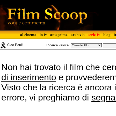
al cinema
in tv
anteprime
archivio
serie tv
blog
t
Ciao Paul!
Ricerca veloce:
Non hai trovato il film che ce
di inserimento
e provvederemo 
Visto che la ricerca è ancora 
errore, vi preghiamo di
segna