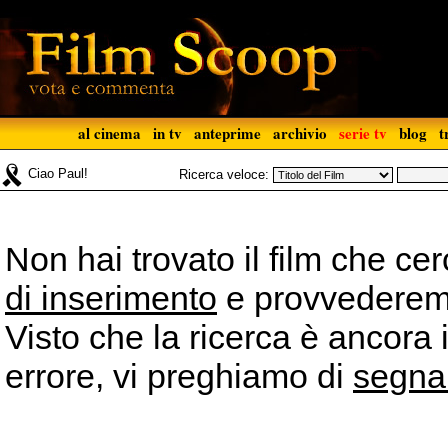
al cinema
in tv
anteprime
archivio
serie tv
blog
t
Ciao Paul!
Ricerca veloce:
Non hai trovato il film che ce
di inserimento
e provvederemo 
Visto che la ricerca è ancora 
errore, vi preghiamo di
segna