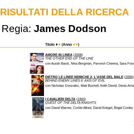
RISULTATI DELLA RICERCA
Regia:
James Dodson
Titolo
(Anno
)
AMORE IN LINEA
(
2008
)
THE OTHER END OF THE LINE
con Austin Basis, Nina Bergman, Parvesh Cheena, Sara Fost
DIETRO LE LINEE NEMICHE 2- L'ASSE DEL MALE
(
2006
)
BEHIND ENEMY LINES II: AXIS OF EVIL
con Nicholas Gonzalez, Matt Bushell, Keith David, Denis Arnd
I CAVALIERI DELTA
(
1993
)
QUEST OF THE DELTA KNIGHTS
con David Warner, Corbin Allred, David Kriegel, Brigid Conle