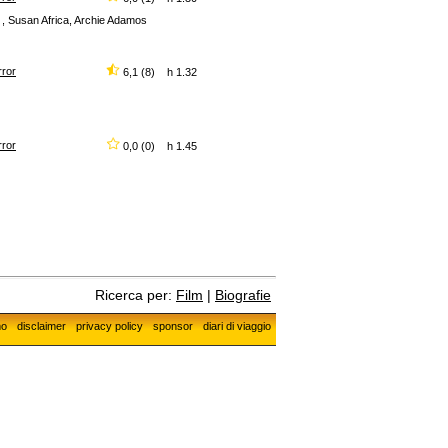
 , Susan Africa, Archie Adamos
rror
6,1 (8) h 1.32
rror
0,0 (0) h 1.45
Ricerca per:
Film
|
Biografie
mo
disclaimer
privacy policy
sponsor
diari di viaggio