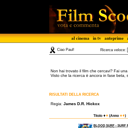
al cinema
in tv
anteprime
Ciao Paul!
Ricerca veloce:
Non hai trovato il film che cercavi? Fai un
Visto che la ricerca è ancora in fase beta,
RISULTATI DELLA RICERCA
Regia:
James D.R. Hickox
Titolo
(Anno
)
BLOOD SURF - SURF