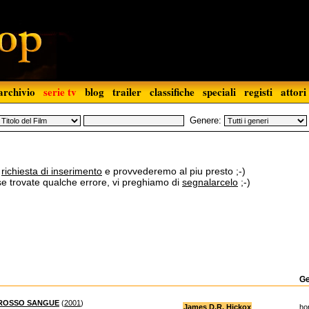
archivio
serie tv
blog
trailer
classifiche
speciali
registi
attori
Genere:
a
richiesta di inserimento
e provvederemo al piu presto ;-)
 se trovate qualche errore, vi preghiamo di
segnalarcelo
;-)
G
 ROSSO SANGUE
(
2001
)
James D.R. Hickox
ho