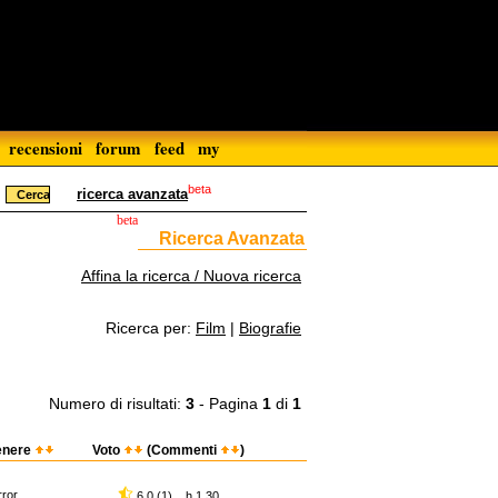
recensioni
forum
feed
my
beta
ricerca avanzata
beta
Ricerca Avanzata
Affina la ricerca / Nuova ricerca
Ricerca per:
Film
|
Biografie
Numero di risultati:
3
- Pagina
1
di
1
enere
Voto
(Commenti
)
rror
6,0 (1) h 1.30