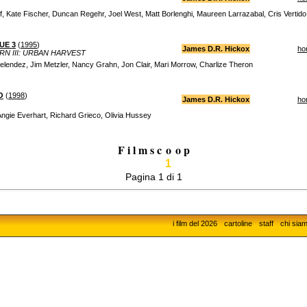
if, Kate Fischer, Duncan Regehr, Joel West, Matt Borlenghi, Maureen Larrazabal, Cris Vertido
UE 3
(
1995
)
James D.R. Hickox
ho
N III: URBAN HARVEST
elendez, Jim Metzler, Nancy Grahn, Jon Clair, Mari Morrow, Charlize Theron
O
(
1998
)
James D.R. Hickox
ho
ngie Everhart, Richard Grieco, Olivia Hussey
F i l m s c
o
o p
1
Pagina 1 di 1
i film del 2026
cartoline
staff
chi sia