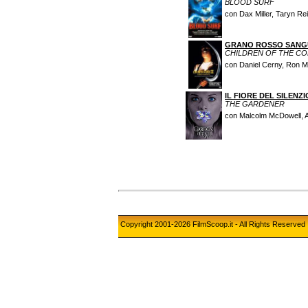
BLOOD SURF
con Dax Miller, Taryn Re
GRANO ROSSO SANG
CHILDREN OF THE COR
con Daniel Cerny, Ron M
IL FIORE DEL SILENZI
THE GARDENER
con Malcolm McDowell, A
Copyright 2001-2026 FilmScoop.it - All Rights Reserved