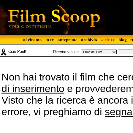
al cinema
in tv
anteprime
archivio
serie tv
blog
t
Ciao Paul!
Ricerca veloce:
Non hai trovato il film che ce
di inserimento
e provvederemo 
Visto che la ricerca è ancora 
errore, vi preghiamo di
segna