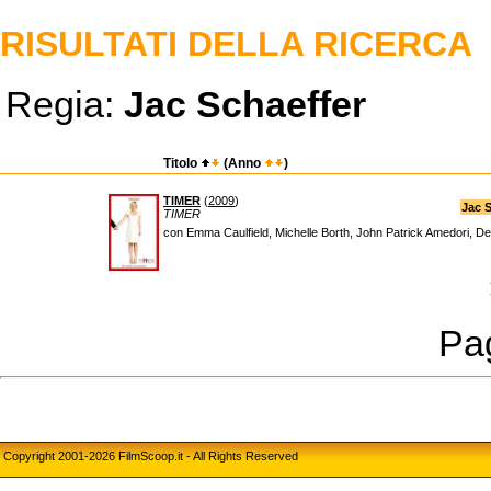
RISULTATI DELLA RICERCA
Regia:
Jac Schaeffer
Titolo
(Anno
)
TIMER
(
2009
)
Jac 
TIMER
con Emma Caulfield, Michelle Borth, John Patrick Amedori, Des
Pag
Copyright 2001-2026 FilmScoop.it - All Rights Reserved