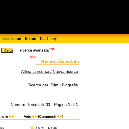
recensioni
forum
feed
my
beta
ricerca avanzata
beta
Ricerca Avanzata
Affina la ricerca / Nuova ricerca
Ricerca per:
Film
|
Biografie
Numero di risultati:
11
- Pagina
1
di
1
enere
Voto
(Commenti
)
iller
5,0 (5) h 1.46