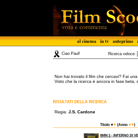
al cinema
in tv
anteprime
Ciao Paul!
Ricerca veloce:
Non hai trovato il film che cercavi? Fai un
Visto che la ricerca è ancora in fase beta,
RISULTATI DELLA RICERCA
Regia:
J.S. Cardone
Titolo
(Anno
)
8MM 2 - INFERNO DI 