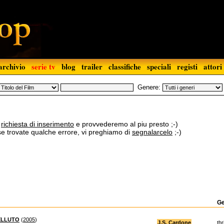
archivio
serie tv
blog
trailer
classifiche
speciali
registi
attori
Genere:
a
richiesta di inserimento
e provvederemo al piu presto ;-)
 se trovate qualche errore, vi preghiamo di
segnalarcelo
;-)
G
VELLUTO
(
2005
)
J.S. Cardone
thr