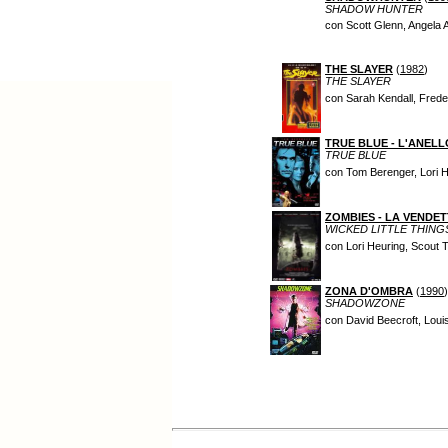
SHADOW HUNTER
con Scott Glenn, Angela 
THE SLAYER
(
1982
)
THE SLAYER
con Sarah Kendall, Frede
TRUE BLUE - L'ANEL
TRUE BLUE
con Tom Berenger, Lori 
ZOMBIES - LA VENDET
WICKED LITTLE THING
con Lori Heuring, Scout
ZONA D'OMBRA
(
1990
)
SHADOWZONE
con David Beecroft, Loui