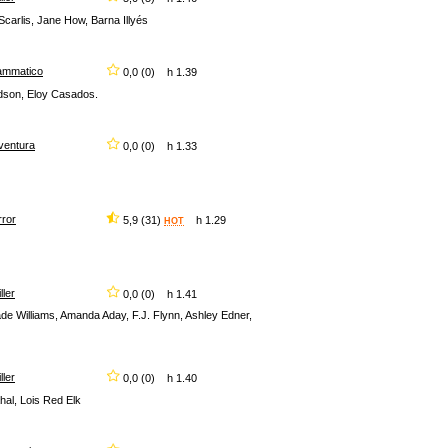
carlis, Jane How, Barna Illyés
ammatico
0,0 (0) h 1.39
odson, Eloy Casados.
ventura
0,0 (0) h 1.33
rror
5,9 (31)
h 1.29
HOT
iller
0,0 (0) h 1.41
de Williams, Amanda Aday, F.J. Flynn, Ashley Edner,
iller
0,0 (0) h 1.40
hal, Lois Red Elk