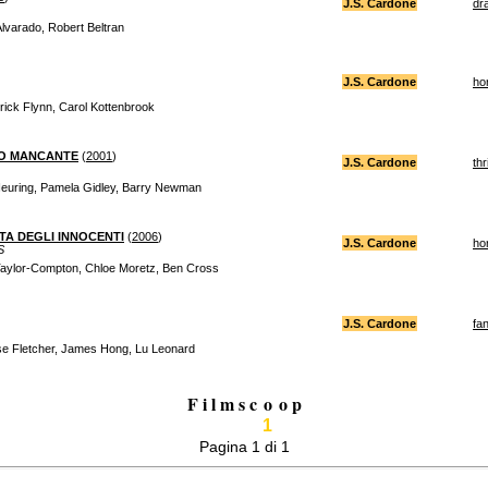
J.S. Cardone
dr
Alvarado, Robert Beltran
J.S. Cardone
ho
rick Flynn, Carol Kottenbrook
LO MANCANTE
(
2001
)
J.S. Cardone
thr
Heuring, Pamela Gidley, Barry Newman
TA DEGLI INNOCENTI
(
2006
)
J.S. Cardone
ho
S
 Taylor-Compton, Chloe Moretz, Ben Cross
J.S. Cardone
fa
se Fletcher, James Hong, Lu Leonard
F i l m s c
o
o p
1
Pagina 1 di 1