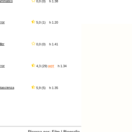
ammatico
0,0 (0) h 1.38
rror
5,0 (1) h 1.20
iller
0,0 (0) h 1.41
rror
4,3 (29)
h 1.34
HOT
ntascienza
5,9 (5) h 1.35
Ricerca per:
Film
|
Biografie