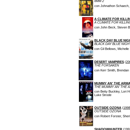
8MM 2
con Johnathon Schaech, L
A CLIMATE FOR KILLI
A CLIMATE FOR KILLIN
con John Beck, Steven Ba
BLACK DAY BLUE NIG
BLACK DAY BLUE NIGH
con Gil Bellows, Michelle
DESERT VAMPIRES
(
20
THE FORSAKEN
con Kerr Smith, Brendan 
MUMMY AN' THE ARM
THE MUMMY AN' THE 
con Betty Buckley, Lori 
Luke Strode
OUTSIDE OZONA
(
199
OUTSIDE OZONA
con Robert Forster, Sheri
SHADOWHUNTER
(
199