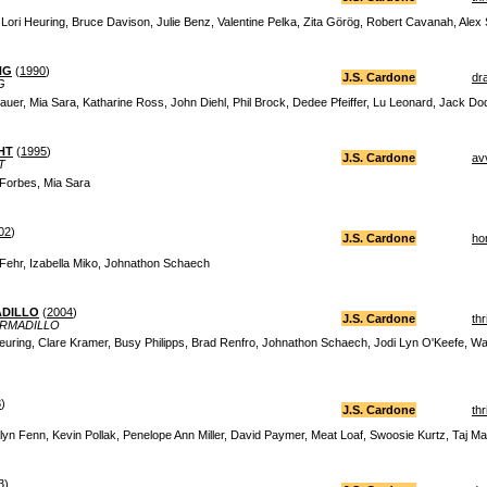
ori Heuring, Bruce Davison, Julie Benz, Valentine Pelka, Zita Görög, Robert Cavanah, Alex S
NG
(
1990
)
J.S. Cardone
dr
G
uer, Mia Sara, Katharine Ross, John Diehl, Phil Brock, Dedee Pfeiffer, Lu Leonard, Jack D
HT
(
1995
)
J.S. Cardone
av
T
 Forbes, Mia Sara
02
)
J.S. Cardone
ho
Fehr, Izabella Miko, Johnathon Schaech
ADILLO
(
2004
)
J.S. Cardone
thr
ARMADILLO
Heuring, Clare Kramer, Busy Philipps, Brad Renfro, Johnathon Schaech, Jodi Lyn O'Keefe, Wa
8
)
J.S. Cardone
thr
lyn Fenn, Kevin Pollak, Penelope Ann Miller, David Paymer, Meat Loaf, Swoosie Kurtz, Taj Ma
3
)