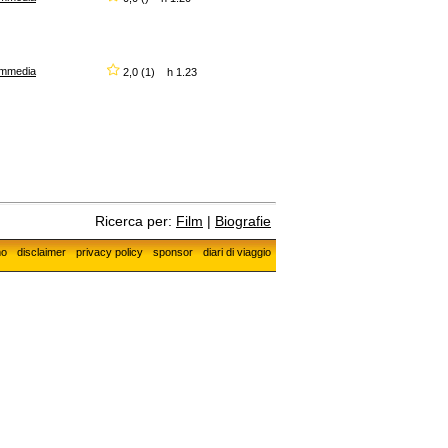
mmedia
2,0 (1) h 1.23
Ricerca per:
Film
|
Biografie
mo
disclaimer
privacy policy
sponsor
diari di viaggio