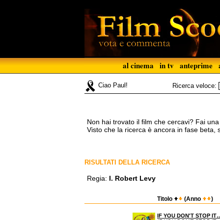
al cinema
in tv
anteprime
Ciao Paul!
Ricerca veloce:
Non hai trovato il film che cercavi? Fai un
Visto che la ricerca è ancora in fase beta,
RISULTATI DELLA RICERCA
Regia:
I. Robert Levy
Titolo
(Anno
)
IF YOU DON'T STOP IT