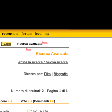
recensioni
forum
feed
my
beta
ricerca avanzata
beta
Ricerca Avanzata
Affina la ricerca / Nuova ricerca
Ricerca per:
Film
|
Biografie
Numero di risultati:
2
- Pagina
1
di
1
enere
Voto
(Commenti
)
mmedia
0,0 () h 1.20