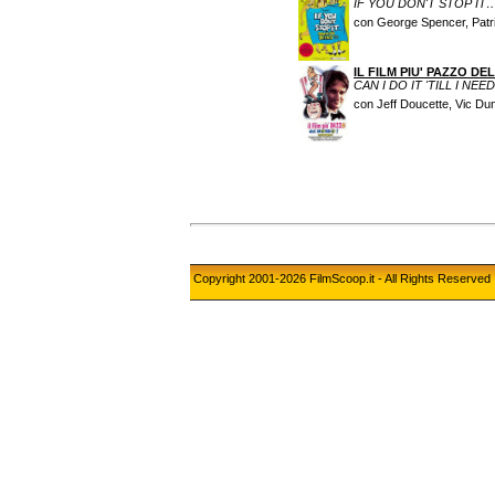
IF YOU DON'T STOP IT…
con George Spencer, Patri
IL FILM PIU' PAZZO D
CAN I DO IT 'TILL I NE
con Jeff Doucette, Vic Dun
Copyright 2001-2026 FilmScoop.it - All Rights Reserved