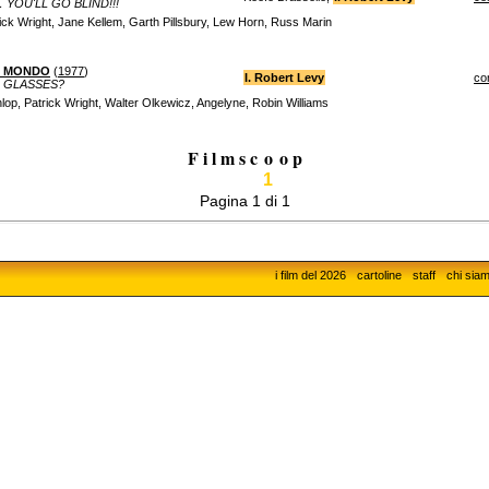
 YOU'LL GO BLIND!!!
ck Wright, Jane Kellem, Garth Pillsbury, Lew Horn, Russ Marin
EL MONDO
(
1977
)
I. Robert Levy
co
ED GLASSES?
lop, Patrick Wright, Walter Olkewicz, Angelyne, Robin Williams
F i l m s c
o
o p
1
Pagina 1 di 1
i film del 2026
cartoline
staff
chi sia