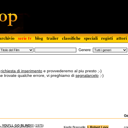
archivio
serie tv
blog
trailer
classifiche
speciali
registi
attori
Genere:
a
richiesta di inserimento
e provvederemo al piu presto ;-)
 se trovate qualche errore, vi preghiamo di
segnalarcelo
;-)
G
… YOU'LL GO BLIND!!!
(
1975
)
Keefe Brasselle,
I. Robert Levy
co