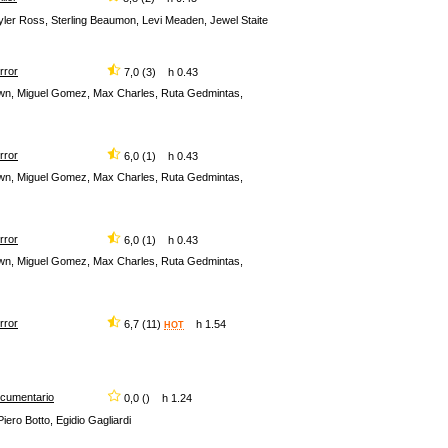
Tyler Ross, Sterling Beaumon, Levi Meaden, Jewel Staite
rror
7,0 (3) h 0.43
rown, Miguel Gomez, Max Charles, Ruta Gedmintas,
rror
6,0 (1) h 0.43
rown, Miguel Gomez, Max Charles, Ruta Gedmintas,
rror
6,0 (1) h 0.43
rown, Miguel Gomez, Max Charles, Ruta Gedmintas,
rror
6,7 (11)
h 1.54
HOT
cumentario
0,0 () h 1.24
iero Botto, Egidio Gagliardi