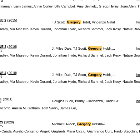
 4
Kinnaman, Liam James, Annie Corley, Billy Campbell, Amy Seimetz, Gregg Herny, Joan Allen, 
NE 2
(
2015
)
TJ Scott,
Gregory
Hoblit, Vincenzo Natal...
ho
 2
Bradley, Mia Maestro, Kevin Durand, Jonathan Hyde, Richard Sammel, Jack Kesy, Natalie B
NE 3
(
2016
)
J. Miles Dale, TJ Scott,
Gregory
Hoblit,...
ho
 3
Bradley, Mia Maestro, Kevin Durand, Jonathan Hyde, Richard Sammel, Jack Kesy, Natalie B
NE 4
(
2018
)
J. Miles Dale, TJ Scott,
Gregory
Hoblit,...
ho
 4
Bradley, Mia Maestro, Kevin Durand, Jonathan Hyde, Richard Sammel, Jack Kesy, Natalie B
E
(
2011
)
Douglas Buck, Buddy Giovinazzo, David Gr...
ho
E
ewcomb, Amelia M. Gotham, Tom Savini, James Gill,
RS
(
2020
)
Michael Dweck,
Gregory
Kershaw
do
RS
 Cauda, Aurelio Conterno, Angelo Gagliardi, Maria Cicciù, Gianfranco Curti, Paolo Stacchini, P