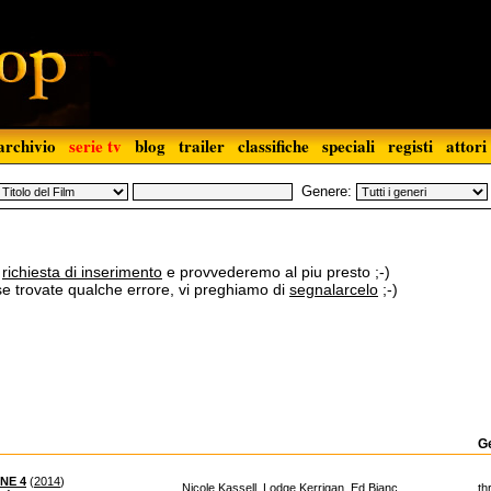
archivio
serie tv
blog
trailer
classifiche
speciali
registi
attori
Genere:
a
richiesta di inserimento
e provvederemo al piu presto ;-)
 se trovate qualche errore, vi preghiamo di
segnalarcelo
;-)
G
NE 4
(
2014
)
Nicole Kassell, Lodge Kerrigan, Ed Bianc...
thr