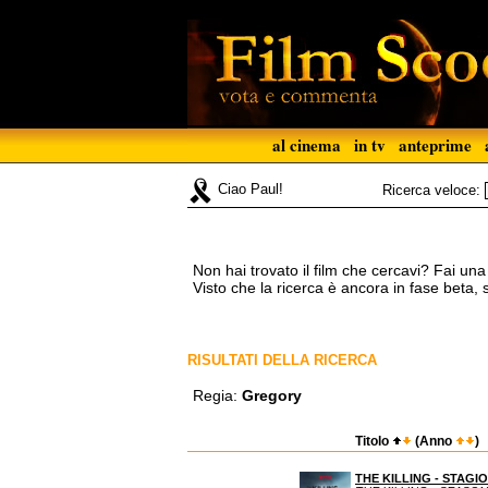
al cinema
in tv
anteprime
Ciao Paul!
Ricerca veloce:
Non hai trovato il film che cercavi? Fai un
Visto che la ricerca è ancora in fase beta,
RISULTATI DELLA RICERCA
Regia:
Gregory
Titolo
(Anno
)
THE KILLING - STAGIO