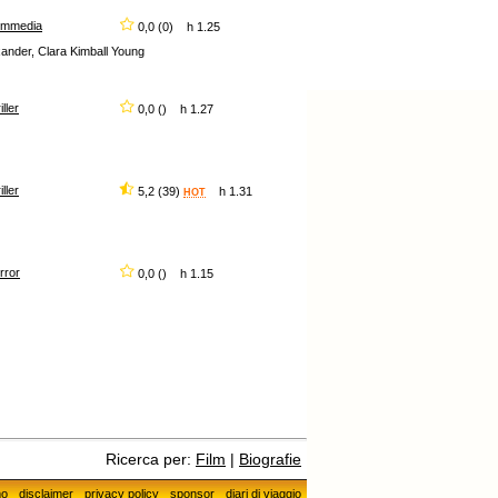
ommedia
0,0 (0) h 1.25
xander, Clara Kimball Young
iller
0,0 () h 1.27
iller
5,2 (39)
h 1.31
HOT
rror
0,0 () h 1.15
Ricerca per:
Film
|
Biografie
mo
disclaimer
privacy policy
sponsor
diari di viaggio