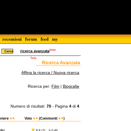
recensioni
forum
feed
my
beta
ricerca avanzata
beta
Ricerca Avanzata
Affina la ricerca / Nuova ricerca
Ricerca per:
Film
|
Biografie
Numero di risultati:
70
- Pagina
4
di
4
enere
Voto
(Commenti
)
iller
8,8 (2) h 0.45