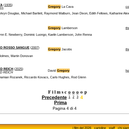
TA
(
1935
)
Gregory
La Cava
c
SS
elvyn Douglas, Michael Bartlett, Raymond Walburn, Jean Dixon, Edith Fellows, Katharine Ale
Gregory
Lamberson
thr
Lynn E. Newberry, Dominic Luongo, Kaelin Lamberson, John Renna
CIO ROSSO SANGUE
(
2007
)
Gregory
Jacobs
thr
 Holmes, Martin Donovan
RD REICH
(
2025
)
David
Gregory
ho
RD REICH
Damian Rozanek, Riccardo Kovacs, Carlo Hughes, Rod Glenn
F i l m s c
o
o
o
o
p
Precedente
1
2
3
4
Prima
Pagina 4 di 4
i film del 2026
cartoline
staff
chi sia