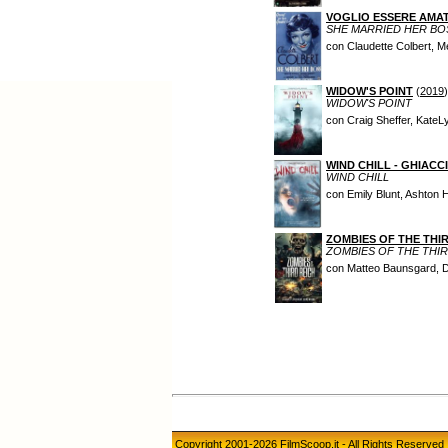
VOGLIO ESSERE AMA
SHE MARRIED HER BO
con Claudette Colbert, M
WIDOW'S POINT
(
2019
)
WIDOW'S POINT
con Craig Sheffer, Kate
WIND CHILL - GHIAC
WIND CHILL
con Emily Blunt, Ashton
ZOMBIES OF THE THI
ZOMBIES OF THE THI
con Matteo Baunsgard, 
Copyright 2001-2026 FilmScoop.it - All Rights Reserved