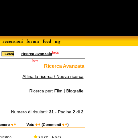
recensioni
forum
feed
my
beta
ricerca avanzata
beta
Ricerca Avanzata
Affina la ricerca / Nuova ricerca
Ricerca per:
Film
|
Biografie
Numero di risultati:
31
- Pagina
2
di
2
enere
Voto
(Commenti
)
ntastico
9,5 (3) h 0.42