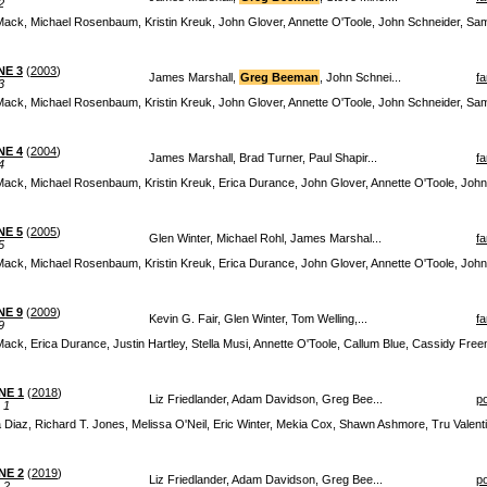
2
 Mack, Michael Rosenbaum, Kristin Kreuk, John Glover, Annette O'Toole, John Schneider, Sam
NE 3
(
2003
)
James Marshall,
Greg Beeman
, John Schnei...
fa
3
 Mack, Michael Rosenbaum, Kristin Kreuk, John Glover, Annette O'Toole, John Schneider, Sam
NE 4
(
2004
)
James Marshall, Brad Turner, Paul Shapir...
fa
4
 Mack, Michael Rosenbaum, Kristin Kreuk, Erica Durance, John Glover, Annette O'Toole, Joh
NE 5
(
2005
)
Glen Winter, Michael Rohl, James Marshal...
fa
5
 Mack, Michael Rosenbaum, Kristin Kreuk, Erica Durance, John Glover, Annette O'Toole, Joh
NE 9
(
2009
)
Kevin G. Fair, Glen Winter, Tom Welling,...
fa
9
Mack, Erica Durance, Justin Hartley, Stella Musi, Annette O'Toole, Callum Blue, Cassidy Fre
NE 1
(
2018
)
Liz Friedlander, Adam Davidson, Greg Bee...
po
 1
sa Diaz, Richard T. Jones, Melissa O'Neil, Eric Winter, Mekia Cox, Shawn Ashmore, Tru Vale
NE 2
(
2019
)
Liz Friedlander, Adam Davidson, Greg Bee...
po
 2