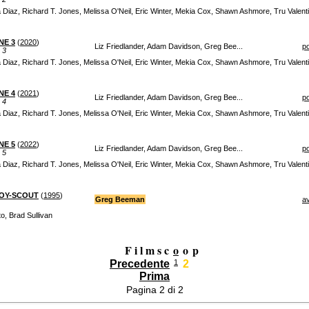
sa Diaz, Richard T. Jones, Melissa O'Neil, Eric Winter, Mekia Cox, Shawn Ashmore, Tru Vale
NE 3
(
2020
)
Liz Friedlander, Adam Davidson, Greg Bee...
po
 3
sa Diaz, Richard T. Jones, Melissa O'Neil, Eric Winter, Mekia Cox, Shawn Ashmore, Tru Vale
NE 4
(
2021
)
Liz Friedlander, Adam Davidson, Greg Bee...
po
 4
sa Diaz, Richard T. Jones, Melissa O'Neil, Eric Winter, Mekia Cox, Shawn Ashmore, Tru Vale
NE 5
(
2022
)
Liz Friedlander, Adam Davidson, Greg Bee...
po
 5
sa Diaz, Richard T. Jones, Melissa O'Neil, Eric Winter, Mekia Cox, Shawn Ashmore, Tru Vale
BOY-SCOUT
(
1995
)
Greg Beeman
a
to, Brad Sullivan
F i l m s c
o
o
p
Precedente
1
2
Prima
Pagina 2 di 2