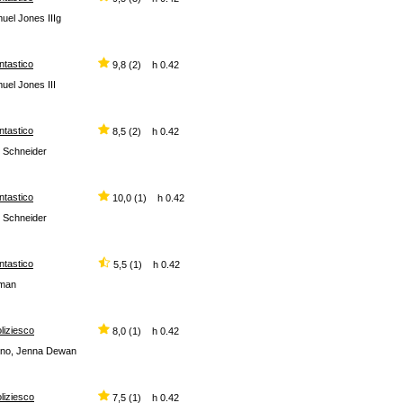
uel Jones IIIg
ntastico
9,8 (2) h 0.42
uel Jones III
ntastico
8,5 (2) h 0.42
n Schneider
ntastico
10,0 (1) h 0.42
n Schneider
ntastico
5,5 (1) h 0.42
eman
liziesco
8,0 (1) h 0.42
ntino, Jenna Dewan
liziesco
7,5 (1) h 0.42