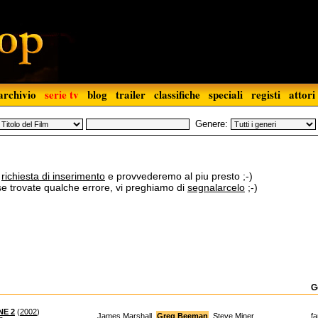
archivio
serie tv
blog
trailer
classifiche
speciali
registi
attori
Genere:
a
richiesta di inserimento
e provvederemo al piu presto ;-)
 se trovate qualche errore, vi preghiamo di
segnalarcelo
;-)
G
NE 2
(
2002
)
James Marshall,
Greg Beeman
, Steve Miner...
fa