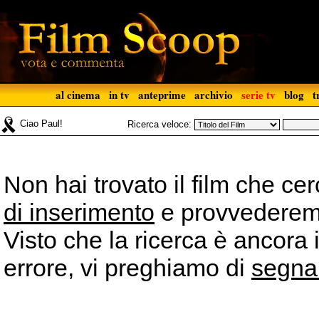
al cinema
in tv
anteprime
archivio
serie tv
blog
t
Ciao Paul!
Ricerca veloce:
Non hai trovato il film che ce
di inserimento
e provvederemo 
Visto che la ricerca è ancora 
errore, vi preghiamo di
segna