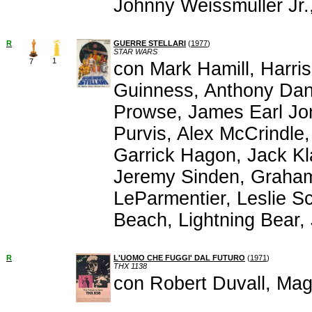
Johnny Weissmuller Jr.
R
GUERRE STELLARI
(
1977
)
STAR WARS
1
7
con Mark Hamill, Harris
Guinness, Anthony Dan
Prowse, James Earl Jon
Purvis, Alex McCrindle
Garrick Hagon, Jack Kl
Jeremy Sinden, Graham
LeParmentier, Leslie S
Beach, Lightning Bear,
R
L'UOMO CHE FUGGI' DAL FUTURO
(
1971
)
THX 1138
con Robert Duvall, Ma