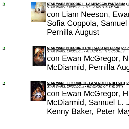
R
STAR WARS EPISODIO I - LA MINACCIA FANTASMA
(
1
STAR WARS: EPISODE I - THE PHANTOM MENACE
con Liam Neeson, Ewan
Sofia Coppola, Samuel 
Pernilla August
R
STAR WARS EPISODIO II L'ATTACCO DEI CLONI
(
2002
STAR WARS: EPISODE II - ATTACK OF THE CLONES
con Ewan McGregor, Na
McDiarmid, Pernilla Au
R
STAR WARS: EPISODIO III - LA VENDETTA DEI SITH
(
2
STAR WARS: EPISODE III - REVENGE OF THE SITH
con Ewan McGregor, Ha
McDiarmid, Samuel L. J
Kenny Baker, Peter Ma