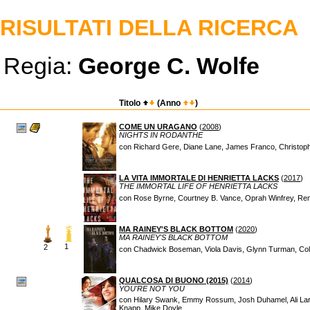
RISULTATI DELLA RICERCA
Regia:
George C. Wolfe
Titolo
(Anno
)
COME UN URAGANO
(
2008
)
NIGHTS IN RODANTHE
con Richard Gere, Diane Lane, James Franco, Christophe
LA VITA IMMORTALE DI HENRIETTA LACKS
(
2017
)
THE IMMORTAL LIFE OF HENRIETTA LACKS
con Rose Byrne, Courtney B. Vance, Oprah Winfrey, Renée
MA RAINEY'S BLACK BOTTOM
(
2020
)
MA RAINEY'S BLACK BOTTOM
1
2
con Chadwick Boseman, Viola Davis, Glynn Turman, Col
QUALCOSA DI BUONO (2015)
(
2014
)
YOU'RE NOT YOU
con Hilary Swank, Emmy Rossum, Josh Duhamel, Ali Larte
Knapp, Mike Doyle