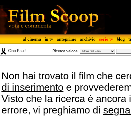
al cinema
in tv
anteprime
archivio
serie tv
blog
t
Ciao Paul!
Ricerca veloce:
Non hai trovato il film che ce
di inserimento
e provvederemo 
Visto che la ricerca è ancora 
errore, vi preghiamo di
segna