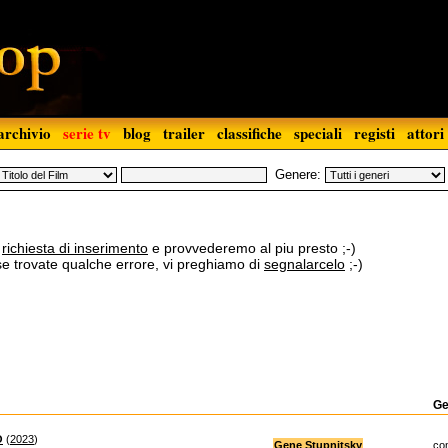
archivio
serie tv
blog
trailer
classifiche
speciali
registi
attori
Genere:
a
richiesta di inserimento
e provvederemo al piu presto ;-)
 se trovate qualche errore, vi preghiamo di
segnalarcelo
;-)
Ge
O
(
2023
)
Gene Stupnitsky
co