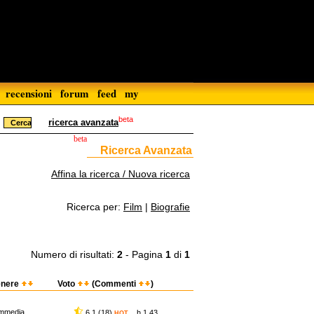
recensioni
forum
feed
my
beta
ricerca avanzata
beta
Ricerca Avanzata
Affina la ricerca / Nuova ricerca
Ricerca per:
Film
|
Biografie
Numero di risultati:
2
- Pagina
1
di
1
nere
Voto
(Commenti
)
mmedia
6,1 (18)
h 1.43
HOT