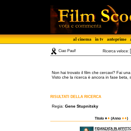
al cinema
in tv
anteprime
Ciao Paul!
Ricerca veloce:
Non hai trovato il film che cercavi? Fai un
Visto che la ricerca è ancora in fase beta,
RISULTATI DELLA RICERCA
Regia:
Gene Stupnitsky
Titolo
(Anno
)
FIDANZATA IN AFFITT