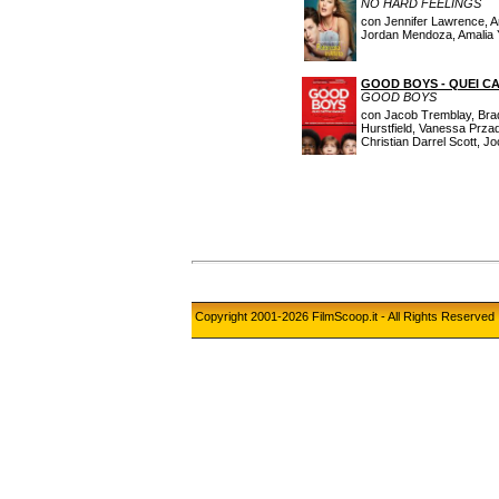
NO HARD FEELINGS
con Jennifer Lawrence, A
Jordan Mendoza, Amalia 
GOOD BOYS - QUEI CA
GOOD BOYS
con Jacob Tremblay, Brady
Hurstfield, Vanessa Przad
Christian Darrel Scott,
Copyright 2001-2026 FilmScoop.it - All Rights Reserved