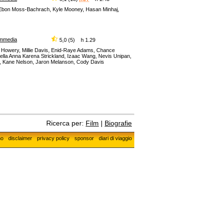
, Ebon Moss-Bachrach, Kyle Mooney, Hasan Minhaj,
mmedia
5,0 (5) h 1.29
el Howery, Millie Davis, Enid-Raye Adams, Chance
bella Anna Karena Strickland, Izaac Wang, Nevis Unipan,
s, Kane Nelson, Jaron Melanson, Cody Davis
Ricerca per:
Film
|
Biografie
mo
disclaimer
privacy policy
sponsor
diari di viaggio