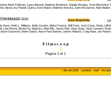
ndrew Barth Feldman, Laura Benanti, Matthew Broderick, Natalie Morales, Scott MacArthur
Yoo, Alysia Joy Powell, Quincy Dunn-Baker, Matthew Noszka, Zahn McClarnon, Matt Walton
TTIVI RAGAZZI
(
2019
)
Gene Stupnitsky
co
 Noon, Keith L. Williams, Molly Gordon, Midori Francis, Will Forte, Josh Caras, Retta, LilR
a, Lina Renna, Benita Ha, Maja Aro, Matt Ellis, Jaiven Natt, Sean Quan, Vicky Lambert, Esa
 Jocelyne Gaumond, Nolen Dubuc, Aaron Paul Stewart, James Hibbard, Craig Haas, Ian Hawe
F i l m s c
o
o p
1
Pagina 1 di 1
i film del 2026
cartoline
staff
chi sia