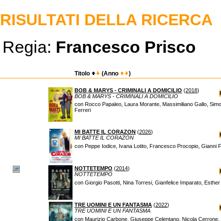
RISULTATI DELLA RICERCA
Regia:
Francesco Prisco
Titolo
(Anno
)
BOB & MARYS - CRIMINALI A DOMICILIO
(
2018
)
BOB & MARYS - CRIMINALI A DOMICILIO
con Rocco Papaleo, Laura Morante, Massimiliano Gallo, Simo
Ferreri
MI BATTE IL CORAZON
(
2026
)
MI BATTE IL CORAZÓN
con Peppe Iodice, Ivana Lotito, Francesco Procopio, Gianni Fe
NOTTETEMPO
(
2014
)
NOTTETEMPO
con Giorgio Pasotti, Nina Torresi, Gianfelice Imparato, Esther El
TRE UOMINI E UN FANTASMA
(
2022
)
TRE UOMINI E UN FANTASMA
con Maurizio Carbone, Giuseppe Celentano, Nicola Cerrone, 