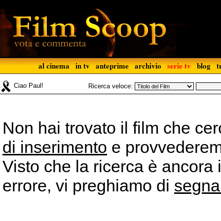
al cinema
in tv
anteprime
archivio
serie tv
blog
t
Ciao Paul!
Ricerca veloce:
Non hai trovato il film che ce
di inserimento
e provvederemo 
Visto che la ricerca è ancora 
errore, vi preghiamo di
segna