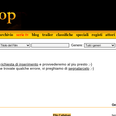
archivio
serie tv
blog
trailer
classifiche
speciali
registi
attori
Genere:
a
richiesta di inserimento
e provvederemo al piu presto ;-)
 se trovate qualche errore, vi preghiamo di
segnalarcelo
;-)
Ge
Elle Callahan
fan