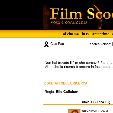
al cinema
in tv
anteprime
Ciao Paul!
Ricerca veloce:
Non hai trovato il film che cercavi? Fai un
Visto che la ricerca è ancora in fase beta,
RISULTATI DELLA RICERCA
Regia:
Elle Callahan
Titolo
(Anno
)
WITCH HUNT
(
2021
)