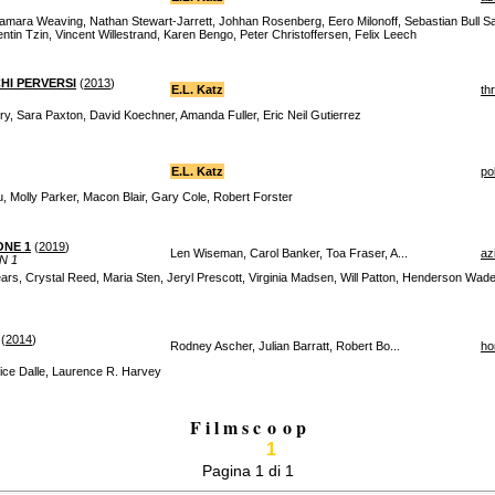
ara Weaving, Nathan Stewart-Jarrett, Johhan Rosenberg, Eero Milonoff, Sebastian Bull Sar
ntin Tzin, Vincent Willestrand, Karen Bengo, Peter Christoffersen, Felix Leech
HI PERVERSI
(
2013
)
E.L. Katz
thr
y, Sara Paxton, David Koechner, Amanda Fuller, Eric Neil Gutierrez
E.L. Katz
po
, Molly Parker, Macon Blair, Gary Cole, Robert Forster
ONE 1
(
2019
)
Len Wiseman, Carol Banker, Toa Fraser, A...
az
N 1
s, Crystal Reed, Maria Sten, Jeryl Prescott, Virginia Madsen, Will Patton, Henderson Wade,
(
2014
)
Rodney Ascher, Julian Barratt, Robert Bo...
ho
ice Dalle, Laurence R. Harvey
F i l m s c
o
o p
1
Pagina 1 di 1