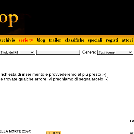
archivio
serie tv
blog
trailer
classifiche
speciali
registi
attori
Genere:
a
richiesta di inserimento
e provvederemo al piu presto ;-)
 se trovate qualche errore, vi preghiamo di
segnalarcelo
;-)
G
DELLA MORTE
(
2024
)
E.L. Katz
az