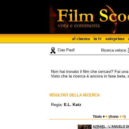
al cinema
in tv
anteprime
Ciao Paul!
Ricerca veloce:
Non hai trovato il film che cercavi? Fai un
Visto che la ricerca è ancora in fase beta,
RISULTATI DELLA RICERCA
Regia:
E.L. Katz
Titolo
(Anno
)
AZRAEL - L'ANGELO 