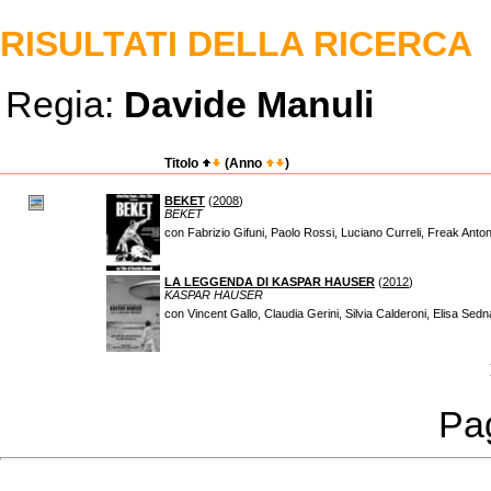
RISULTATI DELLA RICERCA
Regia:
Davide Manuli
Titolo
(Anno
)
BEKET
(
2008
)
BEKET
con Fabrizio Gifuni, Paolo Rossi, Luciano Curreli, Freak Anto
LA LEGGENDA DI KASPAR HAUSER
(
2012
)
KASPAR HAUSER
con Vincent Gallo, Claudia Gerini, Silvia Calderoni, Elisa Sedn
Pag