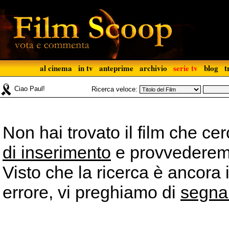
al cinema
in tv
anteprime
archivio
serie tv
blog
t
Ciao Paul!
Ricerca veloce:
Non hai trovato il film che ce
di inserimento
e provvederemo 
Visto che la ricerca è ancora 
errore, vi preghiamo di
segna