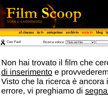
al cinema
in tv
anteprime
archivio
serie tv
blog
t
Ciao Paul!
Ricerca veloce:
Non hai trovato il film che ce
di inserimento
e provvederemo 
Visto che la ricerca è ancora 
errore, vi preghiamo di
segna