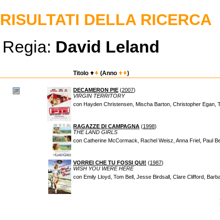
RISULTATI DELLA RICERCA
Regia:
David Leland
Titolo
(Anno
)
DECAMERON PIE
(
2007
)
VIRGIN TERRITORY
con Hayden Christensen, Mischa Barton, Christopher Egan, Ti
RAGAZZE DI CAMPAGNA
(
1998
)
THE LAND GIRLS
con Catherine McCormack, Rachel Weisz, Anna Friel, Paul B
VORREI CHE TU FOSSI QUI!
(
1987
)
WISH YOU WERE HERE
con Emily Lloyd, Tom Bell, Jesse Birdsall, Clare Clifford, Barb