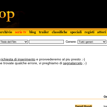
archivio
serie tv
blog
trailer
classifiche
speciali
registi
attori
Genere:
a
richiesta di inserimento
e provvederemo al piu presto ;-)
 se trovate qualche errore, vi preghiamo di
segnalarcelo
;-)
G
Darrell Roodt
ho