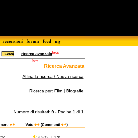
recensioni
forum
feed
my
beta
ricerca avanzata
beta
Ricerca Avanzata
Affina la ricerca / Nuova ricerca
Ricerca per:
Film
|
Biografie
Numero di risultati:
9
- Pagina
1
di
1
enere
Voto
(Commenti
)
rror
4,5 (1) h 1.31