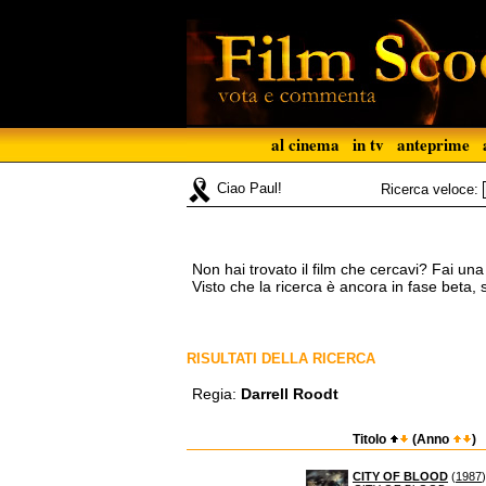
al cinema
in tv
anteprime
Ciao Paul!
Ricerca veloce:
Non hai trovato il film che cercavi? Fai un
Visto che la ricerca è ancora in fase beta,
RISULTATI DELLA RICERCA
Regia:
Darrell Roodt
Titolo
(Anno
)
CITY OF BLOOD
(
1987
)