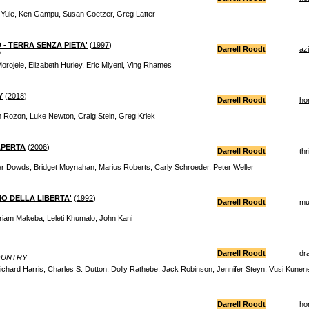
 Yule, Ken Gampu, Susan Coetzer, Greg Latter
 TERRA SENZA PIETA'
(
1997
)
Darrell Roodt
az
D
rojele, Elizabeth Hurley, Eric Miyeni, Ving Rhames
Y
(
2018
)
Darrell Roodt
ho
im Rozon, Luke Newton, Craig Stein, Greg Kriek
 APERTA
(
2006
)
Darrell Roodt
thr
er Dowds, Bridget Moynahan, Marius Roberts, Carly Schroeder, Peter Weller
MO DELLA LIBERTA'
(
1992
)
Darrell Roodt
mu
riam Makeba, Leleti Khumalo, John Kani
Darrell Roodt
dr
OUNTRY
chard Harris, Charles S. Dutton, Dolly Rathebe, Jack Robinson, Jennifer Steyn, Vusi Kunen
Darrell Roodt
ho