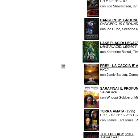
CITY OF BLOOD
con Joe Stewardson, Ian
DANGEROUS GROUND -
DANGEROUS GROUN
con Ice Cube, Sechaba Mo
LAKE PLACID: LEGAC
LAKE PLACID: LEGACY
con Katherine Barrell, T
PREY - LA CACCIA E'
PREY
con Jamie Bartlett, Conn
SARAFINA! IL PROFU
SARAFINA
con Whoopi Goldberg, Mi
TERRA AMATA
(
1995
)
CRY, THE BELOVED C
con James Earl Jones, Ri
THE LULLABY
(
2017
)
SIEMBAMBA