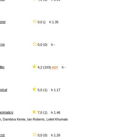
ione
0,0 () h 1.35
rror
0,0 (0) h -
iller
4,2 (103)
h -
HOT
sical
5,0 (1) h 1.17
ammatico
7,0 (1) h 1.46
e, Dambisa Kente, Ian Roberts, Leleti Khumalo
rror
0,0 (0) h 1.26