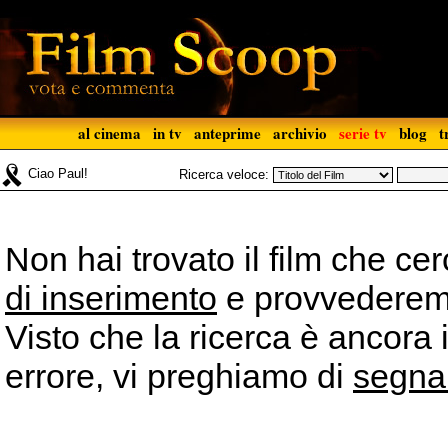
al cinema
in tv
anteprime
archivio
serie tv
blog
t
Ciao Paul!
Ricerca veloce:
Non hai trovato il film che ce
di inserimento
e provvederemo 
Visto che la ricerca è ancora 
errore, vi preghiamo di
segna