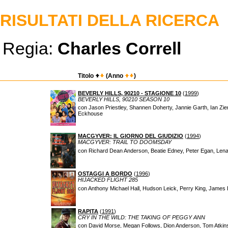
RISULTATI DELLA RICERCA
Regia:
Charles Correll
Titolo
(Anno
)
BEVERLY HILLS, 90210 - STAGIONE 10
(
1999
)
BEVERLY HILLS, 90210 SEASON 10
con Jason Priestley, Shannen Doherty, Jannie Garth, Ian Zier
Eckhouse
MACGYVER: IL GIORNO DEL GIUDIZIO
(
1994
)
MACGYVER: TRAIL TO DOOMSDAY
con Richard Dean Anderson, Beatie Edney, Peter Egan, Len
OSTAGGI A BORDO
(
1996
)
HIJACKED FLIGHT 285
con Anthony Michael Hall, Hudson Leick, Perry King, James B
RAPITA
(
1991
)
CRY IN THE WILD: THE TAKING OF PEGGY ANN
con David Morse, Megan Follows, Dion Anderson, Tom Atkins,