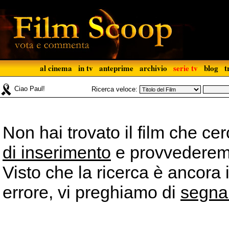
al cinema
in tv
anteprime
archivio
serie tv
blog
t
Ciao Paul!
Ricerca veloce:
Non hai trovato il film che ce
di inserimento
e provvederemo 
Visto che la ricerca è ancora 
errore, vi preghiamo di
segna