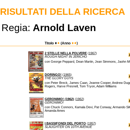
RISULTATI DELLA RICERCA
Regia:
Arnold Laven
Titolo
(Anno
)
2 STELLE NELLA POLVERE
(
1967
)
ROUGH NIGHT IN JERICHO
con George Peppard, Dean Martin, Jean Simmons, Jaohn Mc
DORINGO!
(
1965
)
THE GLORY GUYS
con Peter Breck, James Caan, Jeanne Cooper, Andrew Dugga
Rogers, Harve Presnell, Tom Tryon, Adam Williams
GERONIMO! (1962)
(
1962
)
GERONIMO!
con Chuck Connors, Kamala Devi, Pat Conway, Armando Sil
Amanda Ames
I BASSIFONDI DEL PORTO
(
1957
)
SLAUGHTER ON 10TH AVENUE