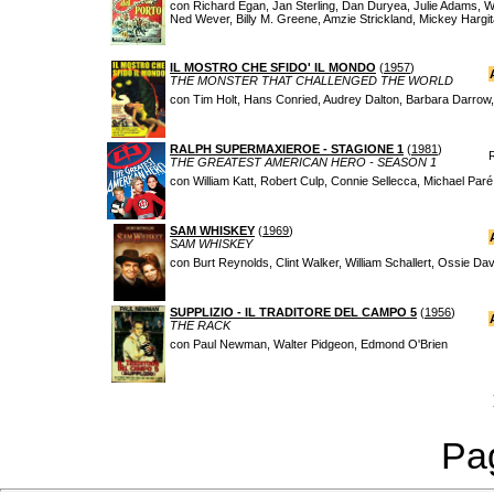
con Richard Egan, Jan Sterling, Dan Duryea, Julie Adams, 
Ned Wever, Billy M. Greene, Amzie Strickland, Mickey Hargi
IL MOSTRO CHE SFIDO' IL MONDO
(
1957
)
THE MONSTER THAT CHALLENGED THE WORLD
con Tim Holt, Hans Conried, Audrey Dalton, Barbara Darrow
RALPH SUPERMAXIEROE - STAGIONE 1
(
1981
)
THE GREATEST AMERICAN HERO - SEASON 1
con William Katt, Robert Culp, Connie Sellecca, Michael Pa
SAM WHISKEY
(
1969
)
SAM WHISKEY
con Burt Reynolds, Clint Walker, William Schallert, Ossie Dav
SUPPLIZIO - IL TRADITORE DEL CAMPO 5
(
1956
)
THE RACK
con Paul Newman, Walter Pidgeon, Edmond O'Brien
Pag