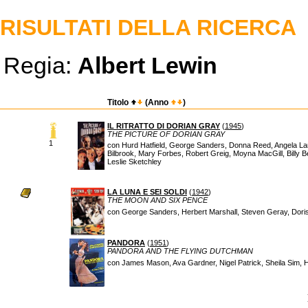
RISULTATI DELLA RICERCA
Regia:
Albert Lewin
Titolo
(Anno
)
IL RITRATTO DI DORIAN GRAY
(
1945
)
THE PICTURE OF DORIAN GRAY
1
con Hurd Hatfield, George Sanders, Donna Reed, Angela Lan
Bilbrook, Mary Forbes, Robert Greig, Moyna MacGill, Billy 
Leslie Sketchley
LA LUNA E SEI SOLDI
(
1942
)
THE MOON AND SIX PENCE
con George Sanders, Herbert Marshall, Steven Geray, Doris
PANDORA
(
1951
)
PANDORA AND THE FLYING DUTCHMAN
con James Mason, Ava Gardner, Nigel Patrick, Sheila Sim, 