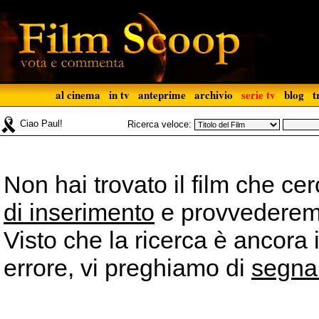
al cinema
in tv
anteprime
archivio
serie tv
blog
t
Ciao Paul!
Ricerca veloce:
Non hai trovato il film che ce
di inserimento
e provvederemo 
Visto che la ricerca è ancora 
errore, vi preghiamo di
segna