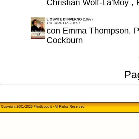
Christian Wolf-La'Moy 
L'OSPITE D'INVERNO
(
1997
)
THE WINTER GUEST
con Emma Thompson, Phy
Cockburn
Pag
Copyright 2001-2026 FilmScoop.it - All Rights Reserved