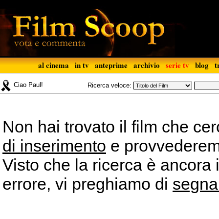
al cinema
in tv
anteprime
archivio
serie tv
blog
t
Ciao Paul!
Ricerca veloce:
Non hai trovato il film che ce
di inserimento
e provvederemo 
Visto che la ricerca è ancora 
errore, vi preghiamo di
segna