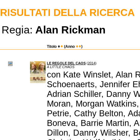
RISULTATI DELLA RICERCA
Regia:
Alan Rickman
Titolo
(Anno
)
LE REGOLE DEL CAOS
(
2014
)
A LITTLE CHAOS
con Kate Winslet, Alan 
Schoenaerts, Jennifer E
Adrian Schiller, Danny W
Moran, Morgan Watkins, 
Petrie, Cathy Belton, A
Boneva, Barrie Martin, A
Dillon, Danny Wilsher, B