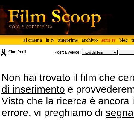
al cinema
in tv
anteprime
archivio
serie tv
blog
t
Ciao Paul!
Ricerca veloce:
Non hai trovato il film che ce
di inserimento
e provvederemo 
Visto che la ricerca è ancora 
errore, vi preghiamo di
segna