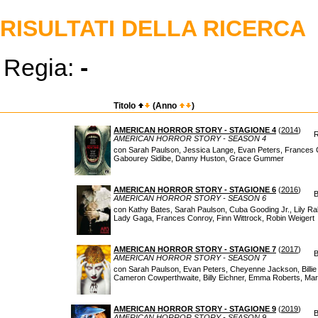
RISULTATI DELLA RICERCA
Regia:
-
Titolo
(Anno
)
AMERICAN HORROR STORY - STAGIONE 4
(
2014
)
R
AMERICAN HORROR STORY - SEASON 4
con Sarah Paulson, Jessica Lange, Evan Peters, Frances 
Gabourey Sidibe, Danny Huston, Grace Gummer
AMERICAN HORROR STORY - STAGIONE 6
(
2016
)
B
AMERICAN HORROR STORY - SEASON 6
con Kathy Bates, Sarah Paulson, Cuba Gooding Jr., Lily Ra
Lady Gaga, Frances Conroy, Finn Wittrock, Robin Weigert
AMERICAN HORROR STORY - STAGIONE 7
(
2017
)
B
AMERICAN HORROR STORY - SEASON 7
con Sarah Paulson, Evan Peters, Cheyenne Jackson, Billie 
Cameron Cowperthwaite, Billy Eichner, Emma Roberts, M
AMERICAN HORROR STORY - STAGIONE 9
(
2019
)
B
AMERICAN HORROR STORY - SEASON 9