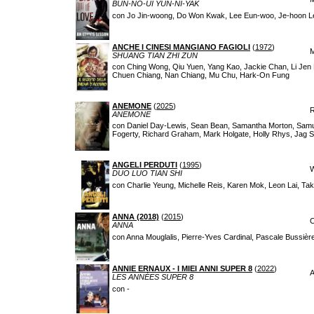
BUN-NO-UI YUN-NI-YAK
con Jo Jin-woong, Do Won Kwak, Lee Eun-woo, Je-hoon L
ANCHE I CINESI MANGIANO FAGIOLI
(
1972
)
M
SHUANG TIAN ZHI ZUN
con Ching Wong, Qiu Yuen, Yang Kao, Jackie Chan, Li Jen
Chuen Chiang, Nan Chiang, Mu Chu, Hark-On Fung
ANEMONE
(
2025
)
ANEMONE
con Daniel Day-Lewis, Sean Bean, Samantha Morton, Samue
Fogerty, Richard Graham, Mark Holgate, Holly Rhys, Jag S
ANGELI PERDUTI
(
1995
)
W
DUO LUO TIAN SHI
con Charlie Yeung, Michelle Reis, Karen Mok, Leon Lai, Ta
ANNA (2018)
(
2015
)
C
ANNA
con Anna Mouglalis, Pierre-Yves Cardinal, Pascale Bussièr
ANNIE ERNAUX - I MIEI ANNI SUPER 8
(
2022
)
A
LES ANNÉES SUPER 8
con -