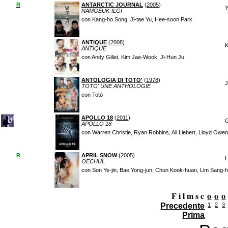
R
ANTARCTIC JOURNAL
(
2005
)
Y
NAMGEUK-ILGI
con Kang-ho Song, Ji-tae Yu, Hee-soon Park
ANTIQUE
(
2008
)
ANTIQUE
con Andy Gillet, Kim Jae-Wook, Ji-Hun Ju
ANTOLOGIA DI TOTO'
(
1978
)
J
TOTO' UNE ANTHOLOGIE
con Totò
APOLLO 18
(
2011
)
G
APOLLO 18
con Warren Christie, Ryan Robbins, Ali Liebert, Lloyd Owen,
R
APRIL SNOW
(
2005
)
H
OECHUL
con Son Ye-jin, Bae Yong-jun, Chun Kook-huan, Lim Sang-
F i l m s c
o
o
o
Precedente
1
2
3
Prima