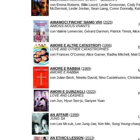
con Emma Roberts, Billie Lourd, Leslie Grossman, Cody Fer
McDermott, Leslie Jordan, Sean Liang, Conor Donnally, Kat
AMIAMOCI FINCHE' SIAMO VIVI
(
2025
)
J
AIMONS-NOUS VIVANTS
con Valérie Lemercier, Gérard Darmon, Patrick Timsit, Ali
AMORE E ALTRE CATASTROFI
(
1996
)
LOVE AND OTHER CATASTROPHES
con Frances O'Connor, Alice Garner, Radha Mitchell, Matt 
AMORE E RABBIA
(
1969
)
M
AMORE E RABBIA
con Julian Beck, Ninetto Davoli, Nino Castelnuovo, Christi
AMORI E GUINZAGLI
(
2022
)
P
LOVE AND LEASHES
con Jun, Hyun Seo-ju, Sanyee Yuan
AN AFFAIR
(
1998
)
L
JUNG SA
con Lee Mi-suk, Lee Jung-Jae, Kim Min, Song Young-chan
AN ETHICS LESSON
(
2013
)