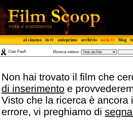
al cinema
in tv
anteprime
archivio
serie tv
blog
t
Ciao Paul!
Ricerca veloce:
Non hai trovato il film che ce
di inserimento
e provvederemo 
Visto che la ricerca è ancora 
errore, vi preghiamo di
segna