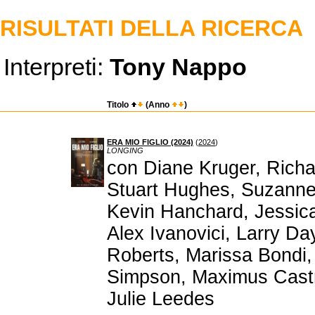
RISULTATI DELLA RICERCA
Interpreti:
Tony Nappo
Titolo
(Anno
)
ERA MIO FIGLIO (2024)
(
2024
)
LONGING
con Diane Kruger, Rich
Stuart Hughes, Suzanne
Kevin Hanchard, Jessica
Alex Ivanovici, Larry Da
Roberts, Marissa Bondi,
Simpson, Maximus Castr
Julie Leedes