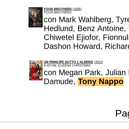
FOUR BROTHERS
(
2005
)
FOUR BROTHERS
con Mark Wahlberg, Tyr
Hedlund, Benz Antoine,
Chiwetel Ejiofor, Fionnu
Dashon Howard, Richar
UN PRINCIPE SOTTO L'ALBERO
(
2021
)
A ROYAL QUEENS CHRISTMAS
con Megan Park, Julian 
Damude,
Tony Nappo
Pag