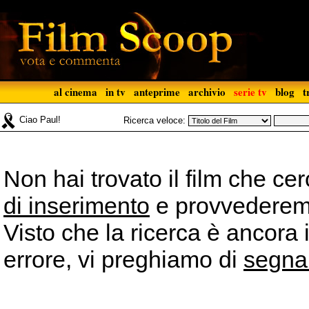
al cinema
in tv
anteprime
archivio
serie tv
blog
t
Ciao Paul!
Ricerca veloce:
Non hai trovato il film che ce
di inserimento
e provvederemo 
Visto che la ricerca è ancora 
errore, vi preghiamo di
segna