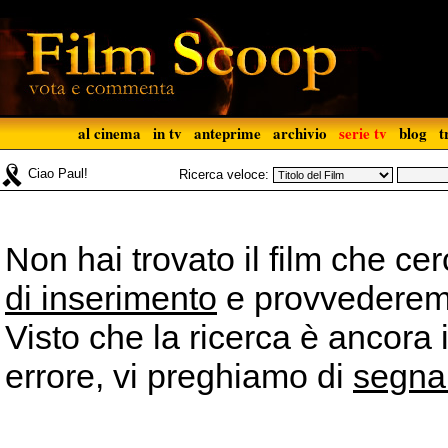
al cinema
in tv
anteprime
archivio
serie tv
blog
t
Ciao Paul!
Ricerca veloce:
Non hai trovato il film che ce
di inserimento
e provvederemo 
Visto che la ricerca è ancora 
errore, vi preghiamo di
segna