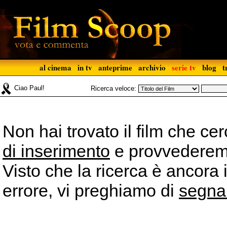
al cinema
in tv
anteprime
archivio
serie tv
blog
t
Ciao Paul!
Ricerca veloce:
Non hai trovato il film che ce
di inserimento
e provvederemo 
Visto che la ricerca è ancora 
errore, vi preghiamo di
segna