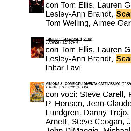
con Tom Ellis, Lauren G
Lesley-Ann Brandt,
Sca
Tom Welling, Aimee Gar
LUCIFER - STAGIONE 4
(
2019
)
LUCIFER - SEASON 4
con Tom Ellis, Lauren G
Lesley-Ann Brandt,
Sca
Inbar Lavi
MINIONS 2 - COME GRU DIVENTA CATTIVISSIMO
(
2022
)
MINIONS: THE RISE OF GRU
con voci: Steve Carell, P
P. Henson, Jean-Claud
Lundgren, Danny Trejo, 
Arnett, Steve Coogan, 
John DiMaggio, Michael