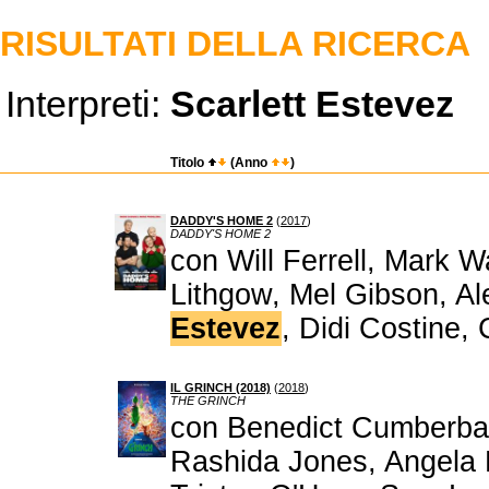
RISULTATI DELLA RICERCA
Interpreti:
Scarlett Estevez
Titolo
(Anno
)
DADDY'S HOME 2
(
2017
)
DADDY'S HOME 2
con Will Ferrell, Mark 
Lithgow, Mel Gibson, A
Estevez
, Didi Costine,
IL GRINCH (2018)
(
2018
)
THE GRINCH
con Benedict Cumberbat
Rashida Jones, Angela 