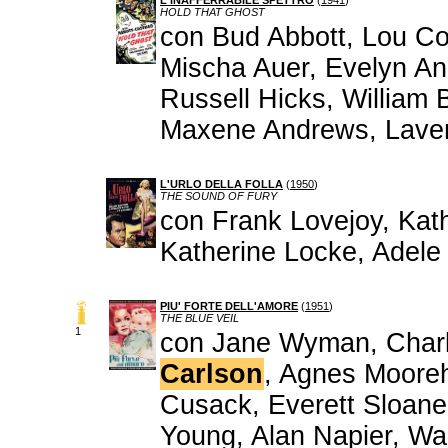
L'INAFFERRABILE SPETTRO
(
1941
)
HOLD THAT GHOST
con Bud Abbott, Lou Co
Mischa Auer, Evelyn A
Russell Hicks, William
Maxene Andrews, Lave
L'URLO DELLA FOLLA
(
1950
)
THE SOUND OF FURY
con Frank Lovejoy, Ka
Katherine Locke, Adele
PIU' FORTE DELL'AMORE
(
1951
)
THE BLUE VEIL
1
con Jane Wyman, Charl
Carlson
, Agnes Mooreh
Cusack, Everett Sloane
Young, Alan Napier, W