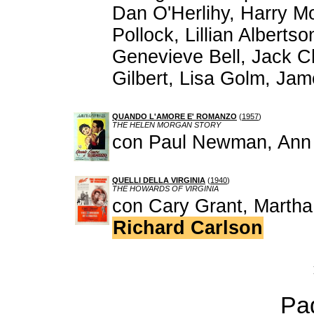
Dan O'Herlihy, Harry M
Pollock, Lillian Albert
Genevieve Bell, Jack Ch
Gilbert, Lisa Golm, Jam
QUANDO L'AMORE E' ROMANZO
(
1957
)
THE HELEN MORGAN STORY
con Paul Newman, Ann 
QUELLI DELLA VIRGINIA
(
1940
)
THE HOWARDS OF VIRGINIA
con Cary Grant, Martha
Richard Carlson
Pag