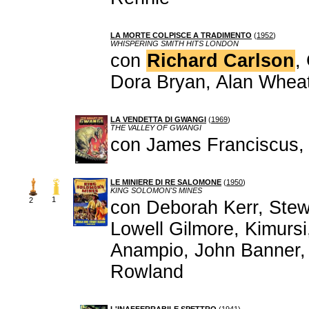
LA MORTE COLPISCE A TRADIMENTO
(
1952
)
WHISPERING SMITH HITS LONDON
con
Richard Carlson
,
Dora Bryan, Alan Wheat
LA VENDETTA DI GWANGI
(
1969
)
THE VALLEY OF GWANGI
con James Franciscus,
LE MINIERE DI RE SALOMONE
(
1950
)
KING SOLOMON'S MINES
1
2
con Deborah Kerr, Stew
Lowell Gilmore, Kimursi
Anampio, John Banner,
Rowland