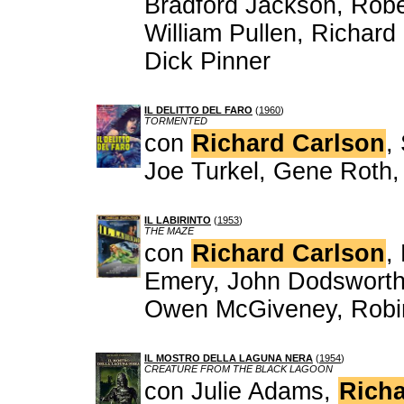
Bradford Jackson, Rober
William Pullen, Richard
Dick Pinner
IL DELITTO DEL FARO
(
1960
)
TORMENTED
con
Richard Carlson
,
Joe Turkel, Gene Roth,
IL LABIRINTO
(
1953
)
THE MAZE
con
Richard Carlson
,
Emery, John Dodsworth, 
Owen McGiveney, Robi
IL MOSTRO DELLA LAGUNA NERA
(
1954
)
CREATURE FROM THE BLACK LAGOON
con Julie Adams,
Richa