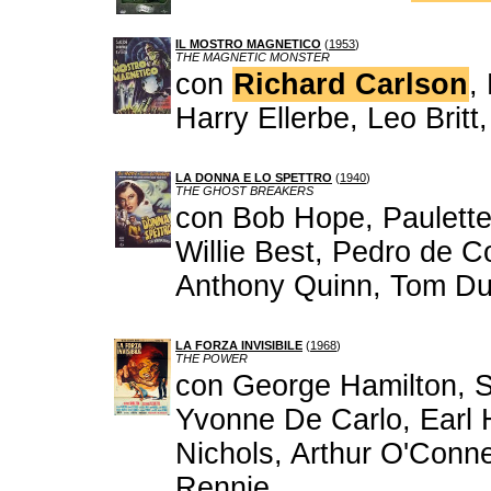
IL MOSTRO MAGNETICO
(
1953
)
THE MAGNETIC MONSTER
con
Richard Carlson
,
Harry Ellerbe, Leo Britt
LA DONNA E LO SPETTRO
(
1940
)
THE GHOST BREAKERS
con Bob Hope, Paulett
Willie Best, Pedro de C
Anthony Quinn, Tom D
LA FORZA INVISIBILE
(
1968
)
THE POWER
con George Hamilton, 
Yvonne De Carlo, Earl H
Nichols, Arthur O'Conne
Rennie