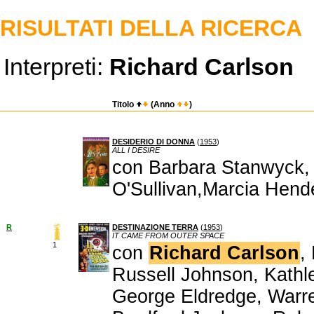
RISULTATI DELLA RICERCA
Interpreti:
Richard Carlson
Titolo
(Anno
)
DESIDERIO DI DONNA
(
1953
)
ALL I DESIRE
con Barbara Stanwyck
O'Sullivan,Marcia Hend
R
DESTINAZIONE TERRA
(
1953
)
IT CAME FROM OUTER SPACE
1
con
Richard Carlson
,
Russell Johnson, Kathl
George Eldredge, Warr