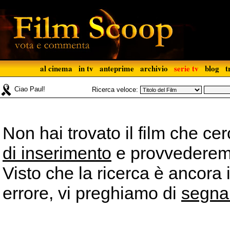
al cinema
in tv
anteprime
archivio
serie tv
blog
t
Ciao Paul!
Ricerca veloce:
Non hai trovato il film che ce
di inserimento
e provvederemo 
Visto che la ricerca è ancora 
errore, vi preghiamo di
segna