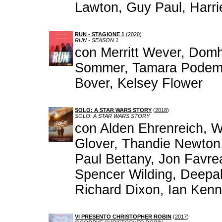
Lawton, Guy Paul, Harrie
RUN - STAGIONE 1
(
2020
)
RUN - SEASON 1
con Merritt Wever, Dom
Sommer, Tamara Podemsk
Bover, Kelsey Flower
SOLO: A STAR WARS STORY
(
2018
)
SOLO: A STAR WARS STORY
con Alden Ehrenreich, W
Glover, Thandie Newton
Paul Bettany, Jon Favre
Spencer Wilding, Deepa
Richard Dixon, Ian Kenn
VI PRESENTO CHRISTOPHER ROBIN
(
2017
)