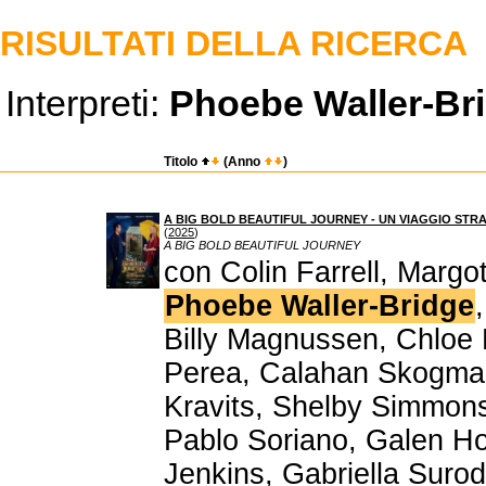
RISULTATI DELLA RICERCA
Interpreti:
Phoebe Waller-Br
Titolo
(Anno
)
A BIG BOLD BEAUTIFUL JOURNEY - UN VIAGGIO STR
(
2025
)
A BIG BOLD BEAUTIFUL JOURNEY
con Colin Farrell, Margo
Phoebe Waller-Bridge
Billy Magnussen, Chloe
Perea, Calahan Skogman
Kravits, Shelby Simmon
Pablo Soriano, Galen Ho
Jenkins, Gabriella Suro