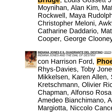
Bridge
, Louis Gossett 
Moynihan, Alan Kim, Ma
Rockwell, Maya Rudolph
Christopher Meloni, Awk
Catharine Daddario, Ma
Cooper, George Clooney
INDIANA JONES E IL QUADRANTE DEL DESTINO
(
2023
)
INDIANA JONES AND THE DIAL OF DESTINY
con Harrison Ford,
Phoe
Rhys-Davies, Toby Jone
Mikkelsen, Karen Allen
Kretschmann, Olivier Ric
Chapman, Alfonso Rosa
Amedeo Bianchimano, An
Margiotta, Niccolo Cancel