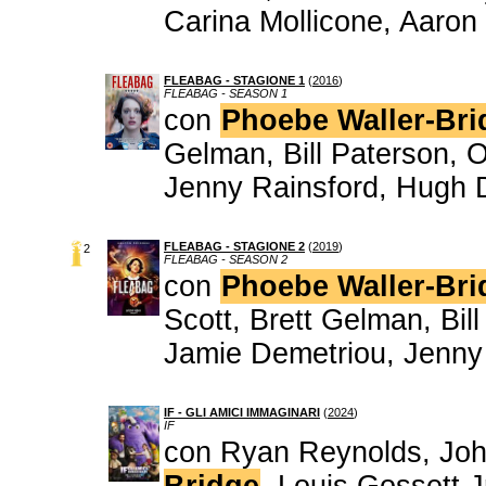
Carina Mollicone, Aaron
FLEABAG - STAGIONE 1
(
2016
)
FLEABAG - SEASON 1
con
Phoebe Waller-Bri
Gelman, Bill Paterson, 
Jenny Rainsford, Hugh 
FLEABAG - STAGIONE 2
(
2019
)
2
FLEABAG - SEASON 2
con
Phoebe Waller-Bri
Scott, Brett Gelman, Bil
Jamie Demetriou, Jenny
IF - GLI AMICI IMMAGINARI
(
2024
)
IF
con Ryan Reynolds, John