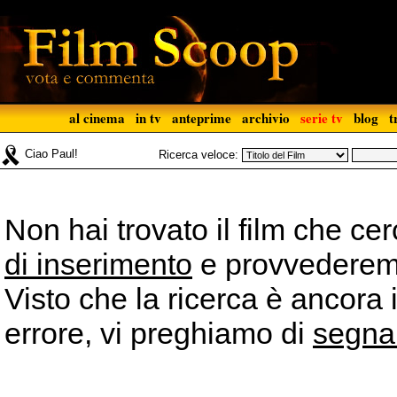
al cinema
in tv
anteprime
archivio
serie tv
blog
t
Ciao Paul!
Ricerca veloce:
Non hai trovato il film che ce
di inserimento
e provvederemo 
Visto che la ricerca è ancora 
errore, vi preghiamo di
segna