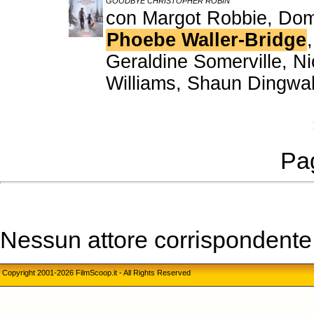
GOODBYE CHRISTOPHER ROBIN
con Margot Robbie, Domh
Phoebe Waller-Bridge
Geraldine Somerville, N
Williams, Shaun Dingwal
Pag
Nessun attore corrispondente a
Copyright 2001-2026 FilmScoop.it - All Rights Reserved