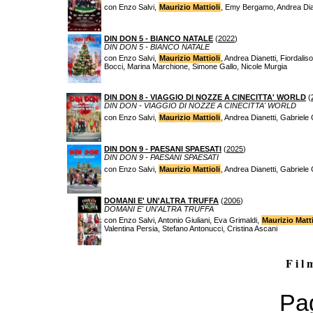
con Enzo Salvi,
Maurizio Mattioli
, Emy Bergamo, Andrea Diane
DIN DON 5 - BIANCO NATALE
(
2022
)
DIN DON 5 - BIANCO NATALE
con Enzo Salvi,
Maurizio Mattioli
, Andrea Dianetti, Fiordali
Bocci, Marina Marchione, Simone Gallo, Nicole Murgia
DIN DON 8 - VIAGGIO DI NOZZE A CINECITTA' WORLD
(
DIN DON - VIAGGIO DI NOZZE A CINECITTA' WORLD
con Enzo Salvi,
Maurizio Mattioli
, Andrea Dianetti, Gabriele 
DIN DON 9 - PAESANI SPAESATI
(
2025
)
DIN DON 9 - PAESANI SPAESATI
con Enzo Salvi,
Maurizio Mattioli
, Andrea Dianetti, Gabriele 
DOMANI E' UN'ALTRA TRUFFA
(
2006
)
DOMANI E' UN'ALTRA TRUFFA
con Enzo Salvi, Antonio Giuliani, Eva Grimaldi,
Maurizio Matti
Valentina Persia, Stefano Antonucci, Cristina Ascani
F i l 
Pag