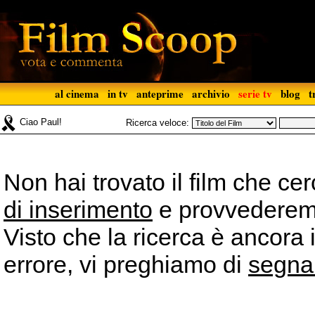
al cinema
in tv
anteprime
archivio
serie tv
blog
t
Ciao Paul!
Ricerca veloce:
Non hai trovato il film che ce
di inserimento
e provvederemo 
Visto che la ricerca è ancora 
errore, vi preghiamo di
segna