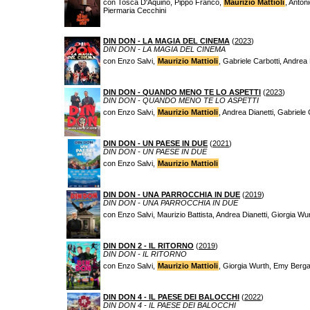
con Tosca D'Aquino, Pippo Franco,
Maurizio Mattioli
, Anton
Piermaria Cecchini
DIN DON - LA MAGIA DEL CINEMA
(
2023
)
DIN DON - LA MAGIA DEL CINEMA
con Enzo Salvi,
Maurizio Mattioli
, Gabriele Carbotti, Andrea
DIN DON - QUANDO MENO TE LO ASPETTI
(
2023
)
DIN DON - QUANDO MENO TE LO ASPETTI
con Enzo Salvi,
Maurizio Mattioli
, Andrea Dianetti, Gabriele
DIN DON - UN PAESE IN DUE
(
2021
)
DIN DON - UN PAESE IN DUE
con Enzo Salvi,
Maurizio Mattioli
DIN DON - UNA PARROCCHIA IN DUE
(
2019
)
DIN DON - UNA PARROCCHIA IN DUE
con Enzo Salvi, Maurizio Battista, Andrea Dianetti, Giorgia 
DIN DON 2 - IL RITORNO
(
2019
)
DIN DON - IL RITORNO
con Enzo Salvi,
Maurizio Mattioli
, Giorgia Wurth, Emy Bergam
DIN DON 4 - IL PAESE DEI BALOCCHI
(
2022
)
DIN DON 4 - IL PAESE DEI BALOCCHI