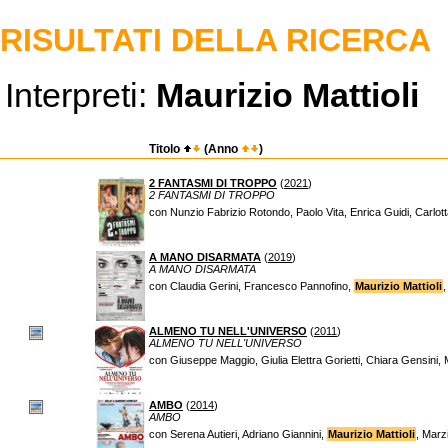
RISULTATI DELLA RICERCA
Interpreti:
Maurizio Mattioli
Titolo
(Anno
)
2 FANTASMI DI TROPPO
(
2021
)
2 FANTASMI DI TROPPO
con Nunzio Fabrizio Rotondo, Paolo Vita, Enrica Guidi, Carlo
A MANO DISARMATA
(
2019
)
A MANO DISARMATA
con Claudia Gerini, Francesco Pannofino,
Maurizio Mattioli
,
ALMENO TU NELL'UNIVERSO
(
2011
)
ALMENO TU NELL'UNIVERSO
con Giuseppe Maggio, Giulia Elettra Gorietti, Chiara Gensin
AMBO
(
2014
)
AMBO
con Serena Autieri, Adriano Giannini,
Maurizio Mattioli
, Marz