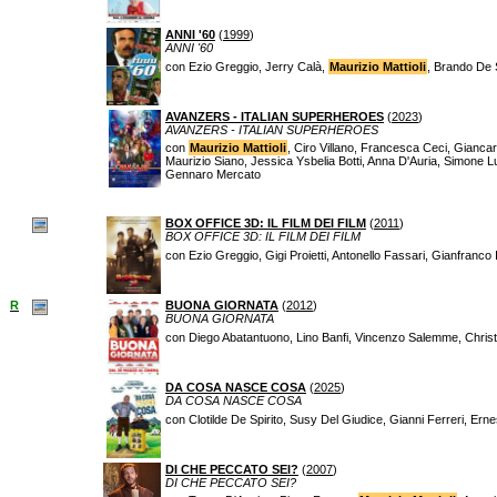
ANNI '60
(
1999
)
ANNI '60
con Ezio Greggio, Jerry Calà,
Maurizio Mattioli
, Brando De S
AVANZERS - ITALIAN SUPERHEROES
(
2023
)
AVANZERS - ITALIAN SUPERHEROES
con
Maurizio Mattioli
, Ciro Villano, Francesca Ceci, Giancar
Maurizio Siano, Jessica Ysbelia Botti, Anna D'Auria, Simone 
Gennaro Mercato
BOX OFFICE 3D: IL FILM DEI FILM
(
2011
)
BOX OFFICE 3D: IL FILM DEI FILM
con Ezio Greggio, Gigi Proietti, Antonello Fassari, Gianfranc
R
BUONA GIORNATA
(
2012
)
BUONA GIORNATA
con Diego Abatantuono, Lino Banfi, Vincenzo Salemme, Chris
DA COSA NASCE COSA
(
2025
)
DA COSA NASCE COSA
con Clotilde De Spirito, Susy Del Giudice, Gianni Ferreri, Er
DI CHE PECCATO SEI?
(
2007
)
DI CHE PECCATO SEI?