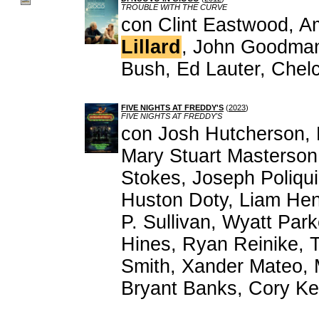
TROUBLE WITH THE CURVE
con Clint Eastwood, A
Lillard
, John Goodman,
Bush, Ed Lauter, Chelc
FIVE NIGHTS AT FREDDY'S
(
2023
)
FIVE NIGHTS AT FREDDY'S
con Josh Hutcherson, P
Mary Stuart Masterson,
Stokes, Joseph Poliqui
Huston Doty, Liam Hen
P. Sullivan, Wyatt Par
Hines, Ryan Reinike, 
Smith, Xander Mateo, 
Bryant Banks, Cory Ke