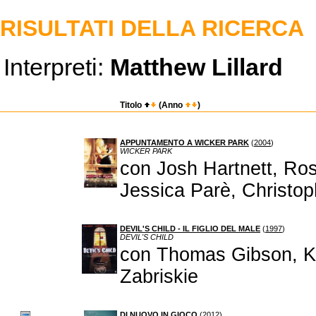
RISULTATI DELLA RICERCA
Interpreti:
Matthew Lillard
Titolo
(Anno
)
APPUNTAMENTO A WICKER PARK
(
2004
)
WICKER PARK
con Josh Hartnett, Ro
Jessica Parè, Christop
DEVIL'S CHILD - IL FIGLIO DEL MALE
(
1997
)
DEVIL'S CHILD
con Thomas Gibson, K
Zabriskie
DI NUOVO IN GIOCO
(
2012
)