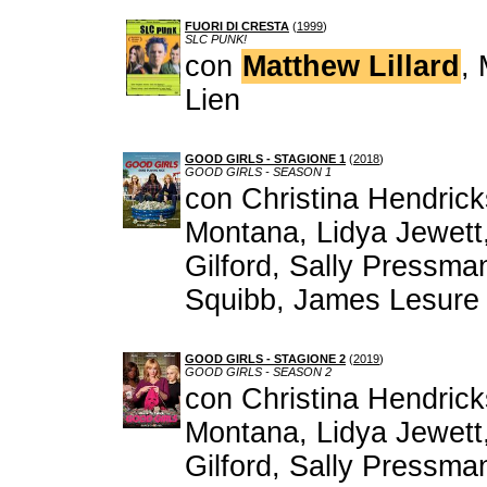
FUORI DI CRESTA
(
1999
)
SLC PUNK!
con
Matthew Lillard
,
Lien
GOOD GIRLS - STAGIONE 1
(
2018
)
GOOD GIRLS - SEASON 1
con Christina Hendric
Montana, Lidya Jewett
Gilford, Sally Pressma
Squibb, James Lesure
GOOD GIRLS - STAGIONE 2
(
2019
)
GOOD GIRLS - SEASON 2
con Christina Hendric
Montana, Lidya Jewett
Gilford, Sally Pressma