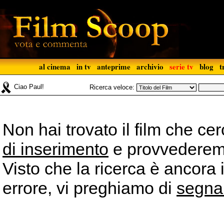
al cinema
in tv
anteprime
archivio
serie tv
blog
t
Ciao Paul!
Ricerca veloce:
Non hai trovato il film che ce
di inserimento
e provvederemo 
Visto che la ricerca è ancora 
errore, vi preghiamo di
segna