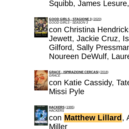
Squibb, James Lesure,
GOOD GIRLS - STAGIONE 3
(
2020
)
GOOD GIRLS - SEASON 3
con Christina Hendric
Jewett, Jackie Cruz, I
Gilford, Sally Pressma
Noureen DeWulf, Laur
GRACE - ISPIRAZIONE CERCASI
(
2018
)
GRACE
con Katie Cassidy, Ta
Missi Pyle
HACKERS
(
1995
)
HACKERS
con
Matthew Lillard
,
Miller