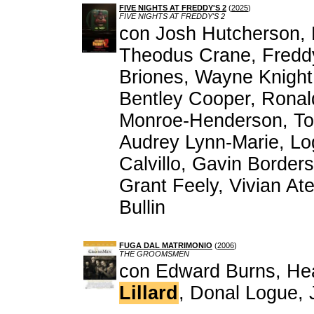
FIVE NIGHTS AT FREDDY'S 2
(
2025
)
FIVE NIGHTS AT FREDDY'S 2
con Josh Hutcherson, E
Theodus Crane, Freddy
Briones, Wayne Knight
Bentley Cooper, Ronal
Monroe-Henderson, Tob
Audrey Lynn-Marie, Lo
Calvillo, Gavin Border
Grant Feely, Vivian At
Bullin
FUGA DAL MATRIMONIO
(
2006
)
THE GROOMSMEN
con Edward Burns, He
Lillard
, Donal Logue,