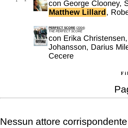
2
1
con George Clooney, S
Matthew Lillard
, Robe
PERFECT SCORE
(
2004
)
THE PERFECT SCORE
con Erika Christensen,
Johansson, Darius Mi
Cecere
F i 
Pag
Nessun attore corrispondente a