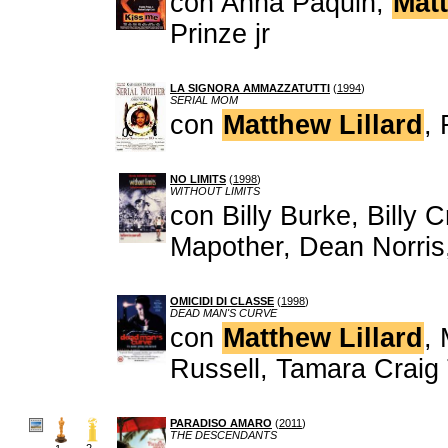
con Anna Paquin,
Matt
Prinze jr
LA SIGNORA AMMAZZATUTTI
(
1994
)
SERIAL MOM
con
Matthew Lillard
,
NO LIMITS
(
1998
)
WITHOUT LIMITS
con Billy Burke, Billy 
Mapother, Dean Norris,
OMICIDI DI CLASSE
(
1998
)
DEAD MAN'S CURVE
con
Matthew Lillard
, 
Russell, Tamara Crai
PARADISO AMARO
(
2011
)
THE DESCENDANTS