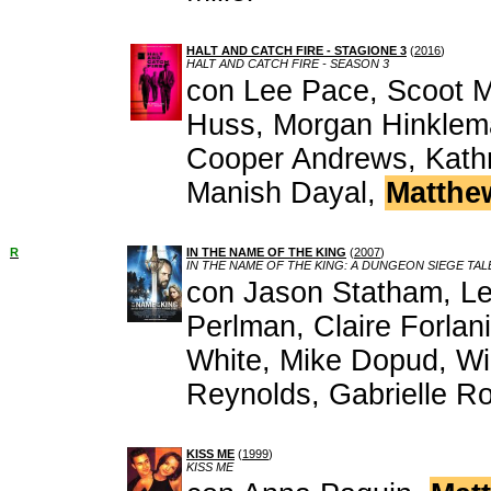
HALT AND CATCH FIRE - STAGIONE 3
(
2016
)
HALT AND CATCH FIRE - SEASON 3
con Lee Pace, Scoot M
Huss, Morgan Hinklem
Cooper Andrews, Kathr
Manish Dayal,
Matthew
R
IN THE NAME OF THE KING
(
2007
)
IN THE NAME OF THE KING: A DUNGEON SIEGE TAL
con Jason Statham, Le
Perlman, Claire Forlan
White, Mike Dopud, Wil
Reynolds, Gabrielle Ro
KISS ME
(
1999
)
KISS ME