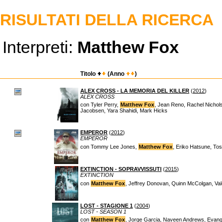
RISULTATI DELLA RICERCA
Interpreti:
Matthew Fox
Titolo
(Anno
)
ALEX CROSS - LA MEMORIA DEL KILLER
(
2012
)
ALEX CROSS
con Tyler Perry,
Matthew Fox
, Jean Reno, Rachel Nichol
Jacobsen, Yara Shahidi, Mark Hicks
EMPEROR
(
2012
)
EMPEROR
con Tommy Lee Jones,
Matthew Fox
, Eriko Hatsune, To
EXTINCTION - SOPRAVVISSUTI
(
2015
)
EXTINCTION
con
Matthew Fox
, Jeffrey Donovan, Quinn McColgan, Val
LOST - STAGIONE 1
(
2004
)
LOST - SEASON 1
con
Matthew Fox
, Jorge Garcia, Naveen Andrews, Evangel