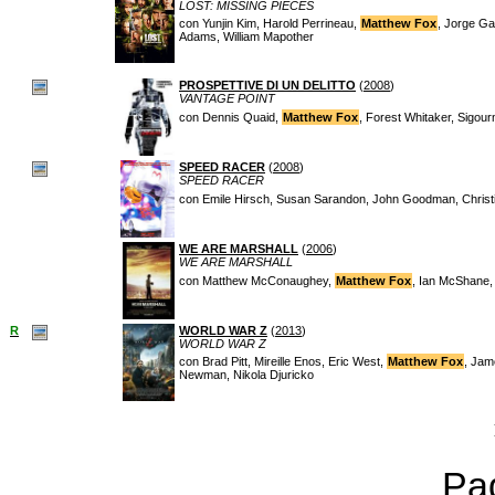
LOST: MISSING PIECES
con Yunjin Kim, Harold Perrineau,
Matthew Fox
, Jorge Ga
Adams, William Mapother
PROSPETTIVE DI UN DELITTO
(
2008
)
VANTAGE POINT
con Dennis Quaid,
Matthew Fox
, Forest Whitaker, Sigou
SPEED RACER
(
2008
)
SPEED RACER
con Emile Hirsch, Susan Sarandon, John Goodman, Christi
WE ARE MARSHALL
(
2006
)
WE ARE MARSHALL
con Matthew McConaughey,
Matthew Fox
, Ian McShane,
R
WORLD WAR Z
(
2013
)
WORLD WAR Z
con Brad Pitt, Mireille Enos, Eric West,
Matthew Fox
, Jam
Newman, Nikola Djuricko
Pag