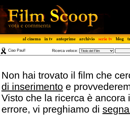
al cinema
in tv
anteprime
archivio
serie tv
blog
t
Ciao Paul!
Ricerca veloce:
Non hai trovato il film che ce
di inserimento
e provvederemo 
Visto che la ricerca è ancora 
errore, vi preghiamo di
segna