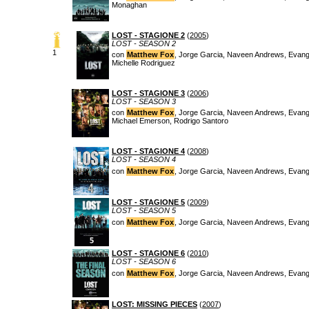
Monaghan
LOST - STAGIONE 2
(
2005
)
LOST - SEASON 2
1
con
Matthew Fox
, Jorge Garcia, Naveen Andrews, Evange
Michelle Rodriguez
LOST - STAGIONE 3
(
2006
)
LOST - SEASON 3
con
Matthew Fox
, Jorge Garcia, Naveen Andrews, Evange
Michael Emerson, Rodrigo Santoro
LOST - STAGIONE 4
(
2008
)
LOST - SEASON 4
con
Matthew Fox
, Jorge Garcia, Naveen Andrews, Evangel
LOST - STAGIONE 5
(
2009
)
LOST - SEASON 5
con
Matthew Fox
, Jorge Garcia, Naveen Andrews, Evangel
LOST - STAGIONE 6
(
2010
)
LOST - SEASON 6
con
Matthew Fox
, Jorge Garcia, Naveen Andrews, Evangel
LOST: MISSING PIECES
(
2007
)