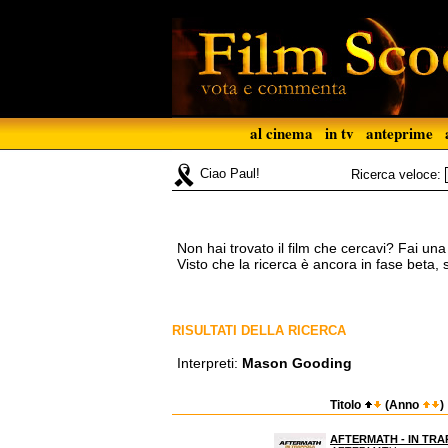
al cinema
in tv
anteprime
Ciao Paul!
Ricerca veloce:
Non hai trovato il film che cercavi? Fai un
Visto che la ricerca è ancora in fase beta,
RISULTATI DELLA RICERCA
Interpreti:
Mason Gooding
Titolo
(Anno
)
AFTERMATH - IN TR