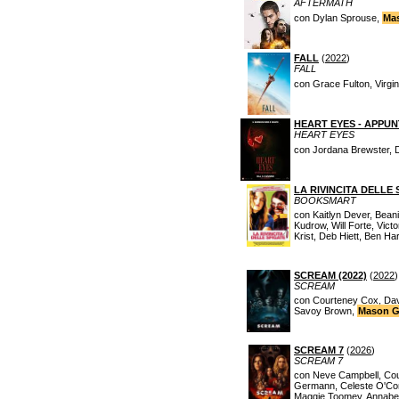
AFTERMATH
con Dylan Sprouse,
Ma
FALL
(
2022
)
FALL
con Grace Fulton, Virgi
HEART EYES - APPU
HEART EYES
con Jordana Brewster, D
LA RIVINCITA DELLE 
BOOKSMART
con Kaitlyn Dever, Beani
Kudrow, Will Forte, Vict
Krist, Deb Hiett, Ben H
SCREAM (2022)
(
2022
)
SCREAM
con Courteney Cox, Davi
Savoy Brown,
Mason G
SCREAM 7
(
2026
)
SCREAM 7
con Neve Campbell, Cou
Germann, Celeste O'Conn
Maggie Toomey, Annabe