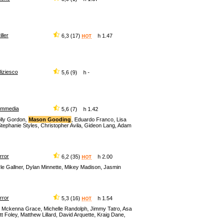
iller
6,3 (17)
h 1.47
HOT
liziesco
5,6 (9) h -
ommedia
5,6 (7) h 1.42
olly Gordon,
Mason Gooding
, Eduardo Franco, Lisa
 Stephanie Styles, Christopher Avila, Gideon Lang, Adam
rror
6,2 (35)
h 2.00
HOT
le Gallner, Dylan Minnette, Mikey Madison, Jasmin
rror
5,3 (16)
h 1.54
HOT
 Mckenna Grace, Michelle Randolph, Jimmy Tatro, Asa
oley, Matthew Lillard, David Arquette, Kraig Dane,