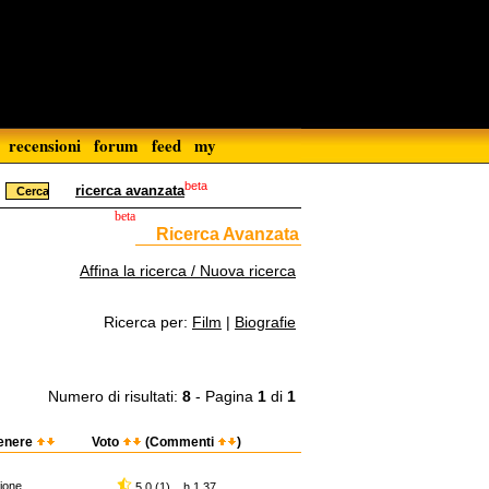
recensioni
forum
feed
my
beta
ricerca avanzata
beta
Ricerca Avanzata
Affina la ricerca / Nuova ricerca
Ricerca per:
Film
|
Biografie
Numero di risultati:
8
- Pagina
1
di
1
enere
Voto
(Commenti
)
ione
5,0 (1) h 1.37