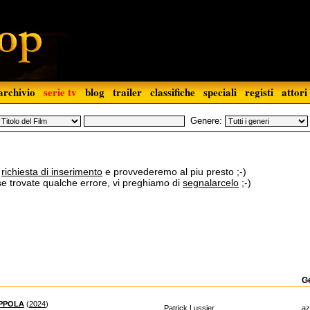
archivio
serie tv
blog
trailer
classifiche
speciali
registi
attori
Genere:
a
richiesta di inserimento
e provvederemo al piu presto ;-)
 se trovate qualche errore, vi preghiamo di
segnalarcelo
;-)
G
APPOLA
(
2024
)
Patrick Lussier
az