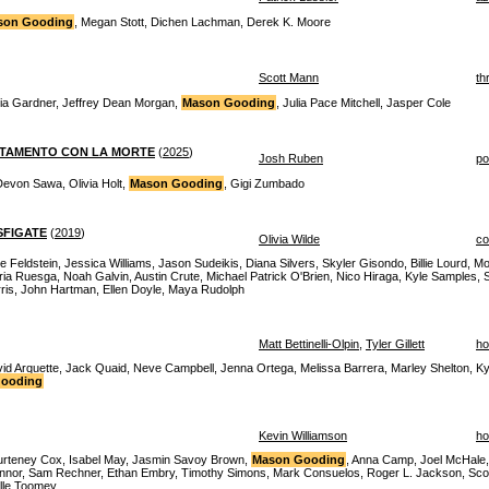
son Gooding
, Megan Stott, Dichen Lachman, Derek K. Moore
Scott Mann
thr
nia Gardner, Jeffrey Dean Morgan,
Mason Gooding
, Julia Pace Mitchell, Jasper Cole
NTAMENTO CON LA MORTE
(
2025
)
Josh Ruben
po
evon Sawa, Olivia Holt,
Mason Gooding
, Gigi Zumbado
SFIGATE
(
2019
)
Olivia Wilde
c
e Feldstein, Jessica Williams, Jason Sudeikis, Diana Silvers, Skyler Gisondo, Billie Lourd, M
oria Ruesga, Noah Galvin, Austin Crute, Michael Patrick O'Brien, Nico Hiraga, Kyle Samples,
arris, John Hartman, Ellen Doyle, Maya Rudolph
Matt Bettinelli-Olpin
,
Tyler Gillett
ho
d Arquette, Jack Quaid, Neve Campbell, Jenna Ortega, Melissa Barrera, Marley Shelton, Ky
ooding
Kevin Williamson
ho
rteney Cox, Isabel May, Jasmin Savoy Brown,
Mason Gooding
, Anna Camp, Joel McHale,
or, Sam Rechner, Ethan Embry, Timothy Simons, Mark Consuelos, Roger L. Jackson, Scott F
lle Toomey