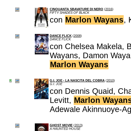
CINQUANTA SBAVATURE DI NERO
(
2016
)
FIFTY SHADES OF BLACK
con
Marlon Wayans
,
DANCE FLICK
(
2008
)
DANCE FLICK
con Chelsea Makela, B
Wayans, Damon Wayans
Marlon Wayans
R
G.I. JOE - LA NASCITA DEL COBRA
(
2010
)
G.I. JOE
con Dennis Quaid, Cha
Levitt,
Marlon Wayan
Adewale Akinnuoye-Agb
GHOST MOVIE
(
2013
)
A HAUNTED HOUSE