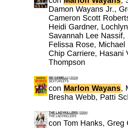
con
Marlon Wayans
,
Damon Wayans Jr., Gr
Cameron Scott Roberts,
Heidi Gardner, Lochly
Savannah Lee Nassif,
Felissa Rose, Michael 
Chip Carriere, Hasani
Thompson
SEI GEMELLI
(
2019
)
SEXTUPLETS
con
Marlon Wayans
,
Bresha Webb, Patti Sc
THE LADYKILLERS
(
2004
)
THE LADYKILLERS
con Tom Hanks, Greg G