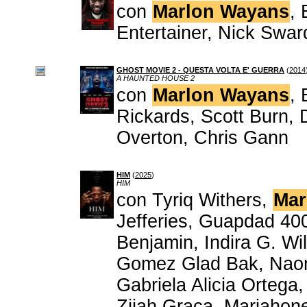
con
Marlon Wayans
,
Entertainer, Nick Swa
GHOST MOVIE 2 - QUESTA VOLTA E' GUERRA
(
2014
A HAUNTED HOUSE 2
con
Marlon Wayans
, 
Rickards, Scott Burn, 
Overton, Chris Gann
HIM
(
2025
)
HIM
con Tyriq Withers,
Mar
Jefferies, Guapdad 40
Benjamin, Indira G. Wi
Gomez Glad Bak, Naom
Gabriela Alicia Ortega
Zijah Graca, Marjahone