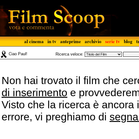
al cinema
in tv
anteprime
archivio
serie tv
blog
t
Ciao Paul!
Ricerca veloce:
Non hai trovato il film che ce
di inserimento
e provvederemo 
Visto che la ricerca è ancora 
errore, vi preghiamo di
segna