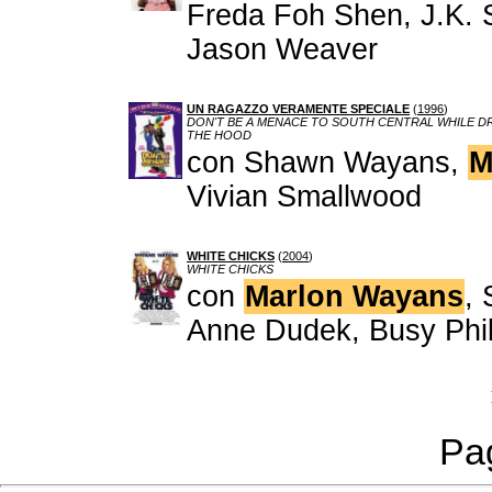
Freda Foh Shen, J.K.
Jason Weaver
UN RAGAZZO VERAMENTE SPECIALE
(
1996
)
DON'T BE A MENACE TO SOUTH CENTRAL WHILE DR
THE HOOD
con Shawn Wayans,
M
Vivian Smallwood
WHITE CHICKS
(
2004
)
WHITE CHICKS
con
Marlon Wayans
,
Anne Dudek, Busy Phil
Pag