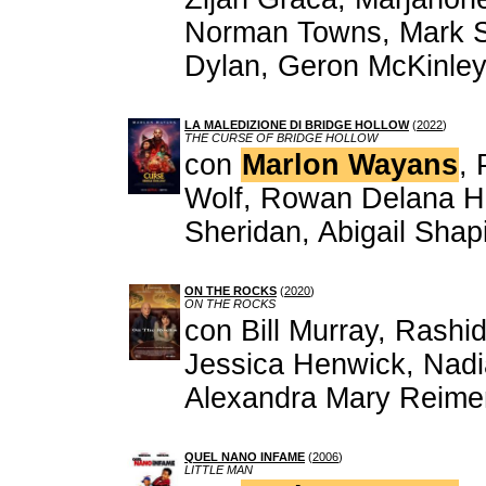
Norman Towns, Mark S
Dylan, Geron McKinle
LA MALEDIZIONE DI BRIDGE HOLLOW
(
2022
)
THE CURSE OF BRIDGE HOLLOW
con
Marlon Wayans
, 
Wolf, Rowan Delana H
Sheridan, Abigail Shapi
ON THE ROCKS
(
2020
)
ON THE ROCKS
con Bill Murray, Rashi
Jessica Henwick, Nadia
Alexandra Mary Reime
QUEL NANO INFAME
(
2006
)
LITTLE MAN