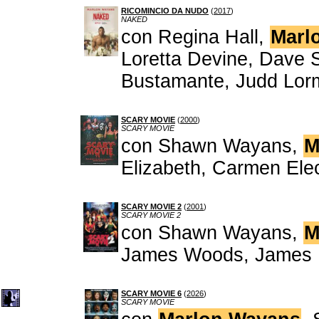
RICOMINCIO DA NUDO
(
2017
)
NAKED
con Regina Hall,
Marl
Loretta Devine, Dave S
Bustamante, Judd Lo
SCARY MOVIE
(
2000
)
SCARY MOVIE
con Shawn Wayans,
M
Elizabeth, Carmen Ele
SCARY MOVIE 2
(
2001
)
SCARY MOVIE 2
con Shawn Wayans,
M
James Woods, James DeB
SCARY MOVIE 6
(
2026
)
SCARY MOVIE