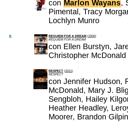
con
Marlon Wayans
,
Pimental, Tracy Morga
Lochlyn Munro
R
REQUIEM FOR A DREAM
(
2000
)
REQUIEM FOR A DREAM
con Ellen Burstyn, Jar
Christopher McDonald
RESPECT
(
2021
)
RESPECT
con Jennifer Hudson, 
McDonald, Mary J. Bli
Sengbloh, Hailey Kilg
Heather Headley, Leroy
Moorer, Brandon Gilpi