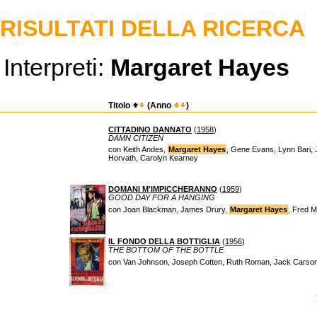
RISULTATI DELLA RICERCA
Interpreti:
Margaret Hayes
Titolo
(Anno
)
CITTADINO DANNATO
(
1958
)
DAMN CITIZEN
con Keith Andes,
Margaret Hayes
, Gene Evans, Lynn Bari, 
Horvath, Carolyn Kearney
DOMANI M'IMPICCHERANNO
(
1959
)
GOOD DAY FOR A HANGING
con Joan Blackman, James Drury,
Margaret Hayes
, Fred 
IL FONDO DELLA BOTTIGLIA
(
1956
)
THE BOTTOM OF THE BOTTLE
con Van Johnson, Joseph Cotten, Ruth Roman, Jack Carso