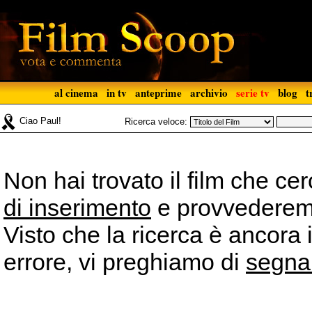
al cinema
in tv
anteprime
archivio
serie tv
blog
t
Ciao Paul!
Ricerca veloce:
Non hai trovato il film che ce
di inserimento
e provvederemo 
Visto che la ricerca è ancora 
errore, vi preghiamo di
segna