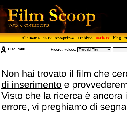
al cinema
in tv
anteprime
archivio
serie tv
blog
t
Ciao Paul!
Ricerca veloce:
Non hai trovato il film che ce
di inserimento
e provvederemo 
Visto che la ricerca è ancora 
errore, vi preghiamo di
segna