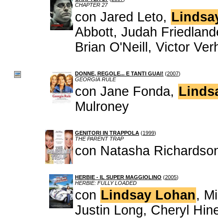
CHAPTER 27
con Jared Leto,
Lindsa
Abbott, Judah Friedlan
Brian O'Neill, Victor Ve
DONNE, REGOLE... E TANTI GUAI!
(
2007
)
GEORGIA RULE
con Jane Fonda,
Linds
Mulroney
GENITORI IN TRAPPOLA
(
1999
)
THE PARENT TRAP
con Natasha Richardso
HERBIE - IL SUPER MAGGIOLINO
(
2005
)
HERBIE: FULLY LOADED
con
Lindsay Lohan
, M
Justin Long, Cheryl Hi