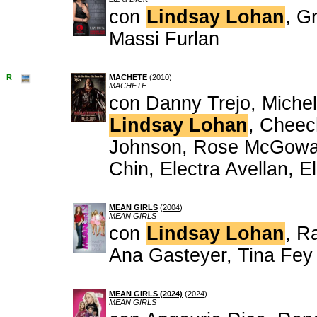
con
Lindsay Lohan
, G
Massi Furlan
R
MACHETE
(
2010
)
MACHETE
con Danny Trejo, Michel
Lindsay Lohan
, Cheec
Johnson, Rose McGowan
Chin, Electra Avellan, E
MEAN GIRLS
(
2004
)
MEAN GIRLS
con
Lindsay Lohan
, R
Ana Gasteyer, Tina Fey
MEAN GIRLS (2024)
(
2024
)
MEAN GIRLS