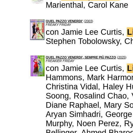
Marienthal, Carol Kane
QUEL PAZZO VENERDI'
(
2003
)
FREAKY FRIDAY
con Jamie Lee Curtis,
L
Stephen Tobolowsky, Chr
QUEL PAZZO VENERDI', SEMPRE PIÙ PAZZO
(
2025
)
FREAKIER FRIDAY
con Jamie Lee Curtis,
L
Hammons, Mark Harmon,
Christina Vidal, Haley 
Soong, Rosalind Chao, 
Diane Raphael, Mary So
Aryan Simhadri, George 
Murphy, Noen Perez, Rya
Bellinger, Ahmed Bharo