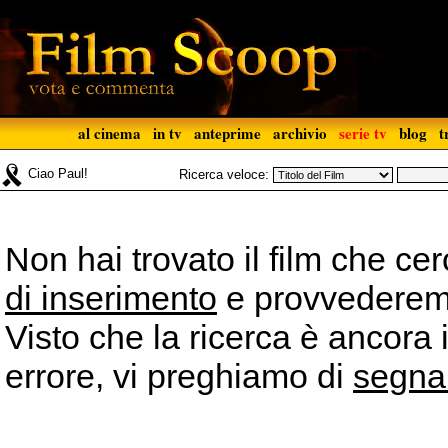
al cinema
in tv
anteprime
archivio
serie tv
blog
t
Ciao Paul!
Ricerca veloce:
Non hai trovato il film che ce
di inserimento
e provvederemo 
Visto che la ricerca è ancora 
errore, vi preghiamo di
segna