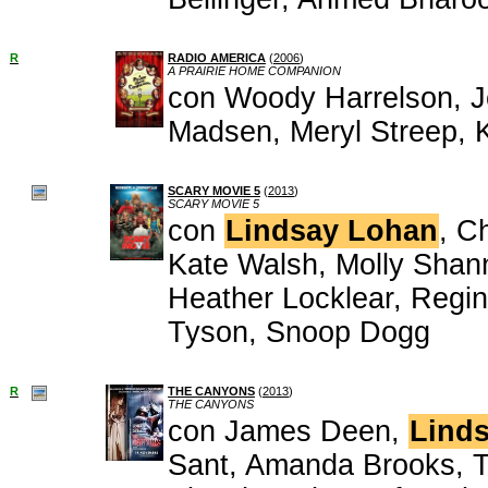
R
RADIO AMERICA
(
2006
)
A PRAIRIE HOME COMPANION
con Woody Harrelson, Jo
Madsen, Meryl Streep, K
SCARY MOVIE 5
(
2013
)
SCARY MOVIE 5
con
Lindsay Lohan
, C
Kate Walsh, Molly Shan
Heather Locklear, Regi
Tyson, Snoop Dogg
R
THE CANYONS
(
2013
)
THE CANYONS
con James Deen,
Lind
Sant, Amanda Brooks, T