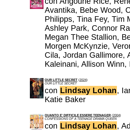
con Angourie Rice, Rene
Avantika, Bebe Wood, Ch
Philipps, Tina Fey, Ti
Ashley Park, Connor Ratl
Megan Thee Stallion, Be
Morgen McKynzie, Veroni
Cila, Jordan Gallimore,
Kaleinani, Allison Winn
OUR LITTLE SECRET
(
2024
)
OUR LITTLE SECRET
con
Lindsay Lohan
, I
Katie Baker
QUANTO E' DIFFICILE ESSERE TEENAGER
(
2004
)
CONFESSIONS OF A TEENAGE DRAMA QUEEN
con
Lindsay Lohan
, A