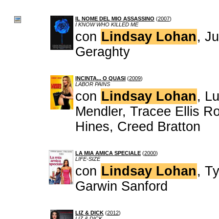
IL NOME DEL MIO ASSASSINO
(
2007
)
I KNOW WHO KILLED ME
con
Lindsay Lohan
, J
Geraghty
INCINTA... O QUASI
(
2009
)
LABOR PAINS
con
Lindsay Lohan
, L
Mendler, Tracee Ellis R
Hines, Creed Bratton
LA MIA AMICA SPECIALE
(
2000
)
LIFE-SIZE
con
Lindsay Lohan
, T
Garwin Sanford
LIZ & DICK
(
2012
)
LIZ & DICK