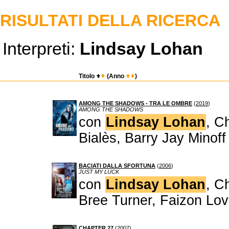
RISULTATI DELLA RICERCA
Interpreti:
Lindsay Lohan
Titolo
(Anno
)
AMONG THE SHADOWS - TRA LE OMBRE
(
2019
)
AMONG THE SHADOWS
con
Lindsay Lohan
, C
Bialès, Barry Jay Minoff
BACIATI DALLA SFORTUNA
(
2006
)
JUST MY LUCK
con
Lindsay Lohan
, C
Bree Turner, Faizon Lo
CHAPTER 27
(
2007
)