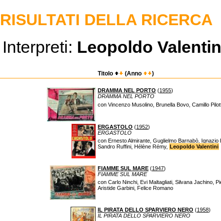
RISULTATI DELLA RICERCA
Interpreti:
Leopoldo Valentin
Titolo
(Anno
)
DRAMMA NEL PORTO
(
1955
)
DRAMMA NEL PORTO
con Vincenzo Musolino, Brunella Bovo, Camillo Pilot
ERGASTOLO
(
1952
)
ERGASTOLO
con Ernesto Almirante, Guglielmo Barnabò, Ignazio B
Sandro Ruffini, Hélène Rémy,
Leopoldo Valentini
FIAMME SUL MARE
(
1947
)
FIAMME SUL MARE
con Carlo Ninchi, Evi Maltagliati, Silvana Jachino, P
Aristide Garbini, Felice Romano
IL PIRATA DELLO SPARVIERO NERO
(
1958
)
IL PIRATA DELLO SPARVIERO NERO