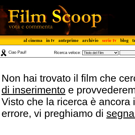
al cinema
in tv
anteprime
archivio
serie tv
blog
t
Ciao Paul!
Ricerca veloce:
Non hai trovato il film che ce
di inserimento
e provvederemo 
Visto che la ricerca è ancora 
errore, vi preghiamo di
segna