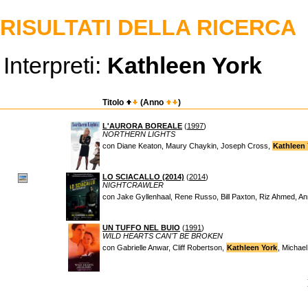
RISULTATI DELLA RICERCA
Interpreti:
Kathleen York
Titolo
(Anno
)
L'AURORA BOREALE
(
1997
)
NORTHERN LIGHTS
con Diane Keaton, Maury Chaykin, Joseph Cross,
Kathleen 
LO SCIACALLO (2014)
(
2014
)
NIGHTCRAWLER
con Jake Gyllenhaal, Rene Russo, Bill Paxton, Riz Ahmed, 
UN TUFFO NEL BUIO
(
1991
)
WILD HEARTS CAN'T BE BROKEN
con Gabrielle Anwar, Cliff Robertson,
Kathleen York
, Michael