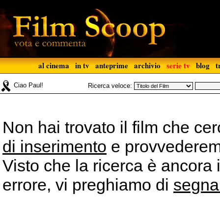
al cinema
in tv
anteprime
archivio
serie tv
blog
t
Ciao Paul!
Ricerca veloce:
Non hai trovato il film che ce
di inserimento
e provvederemo 
Visto che la ricerca è ancora 
errore, vi preghiamo di
segna